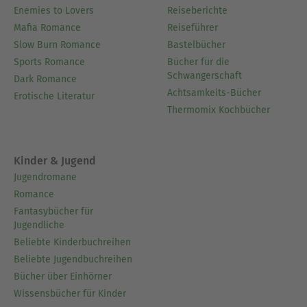
Enemies to Lovers
Reiseberichte
Mafia Romance
Reiseführer
Slow Burn Romance
Bastelbücher
Sports Romance
Bücher für die
Schwangerschaft
Dark Romance
Achtsamkeits-Bücher
Erotische Literatur
Thermomix Kochbücher
Kinder & Jugend
Jugendromane
Romance
Fantasybücher für
Jugendliche
Beliebte Kinderbuchreihen
Beliebte Jugendbuchreihen
Bücher über Einhörner
Wissensbücher für Kinder