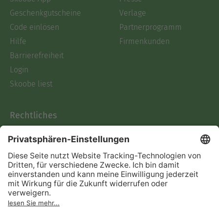
Geschenkgutscheine
Verlage
Code einlösen
Partnerprogramm
Hilfe
Firmenkunden
Barrierefreiheit
Login
Skoobe liest
Rechtliches
Datenschutz
AGB
Informationen nach Data
Act
Verträge hier kündigen
Impressum
Vertrag widerrufen