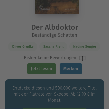
Der Albdoktor
Beständige Schatten
Oliver Grudke
Sascha Riehl
Nadine Senger
Bisher keine Bewertungen
Jetzt lesen
Merken
Entdecke diesen und 500.000 weitere Titel
mit der Flatrate von Skoobe. Ab 12,99 € im
Monat.