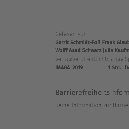
Es ist ein Ort, an dem Wahr
England und Russland alle K
sich dieser unaufhaltsam ei
Gelesen von
Gerrit Schmidt-Foß
Frank Glau
Wolff
Asad Schwarz
Julia Kauf
Verlag:
Veröffentlicht:
Länge:
S
IMAGA
2019
1 Std.
D
Barrierefreiheitsinfo
Keine Information zur Barrie