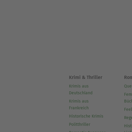
Krimi & Thriller
Ro
Krimis aus
Que
Deutschland
Fem
Krimis aus
Büc
Frankreich
Fee
Historische Krimis
Reg
Politthriller
Hist