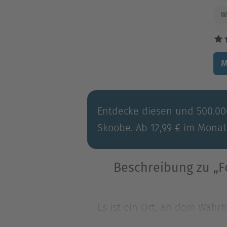
W
M
Entdecke diesen und 500.000
Skoobe. Ab 12,99 € im Monat
Beschreibung zu „Fo
Es ist ein Ort, an dem Wahr
England und Russland alle K