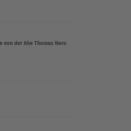
ie Spezialabteilungen aus
-Sphäre zu befreien, nähert
n wird.
e von der Ahe
Thomas Nero