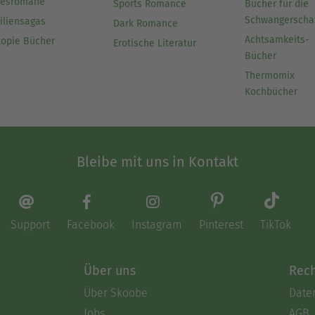
besromane
Sports Romance
Bücher für die
Schwangerscha
iliensagas
Dark Romance
Achtsamkeits-
topie Bücher
Erotische Literatur
Bücher
Thermomix
Kochbücher
Bleibe mit uns in Kontakt
Support
Facebook
Instagram
Pinterest
TikTok
Über uns
Rech
Über Skoobe
Date
Jobs
AGB