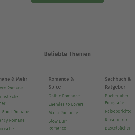
Beliebte Themen
mane & Mehr
Romance &
Sachbuch &
Spice
Ratgeber
ere Romane
Gothic Romance
Bücher über
inistische
Fotografie
her
Enemies to Lovers
Reiseberichte
l-Good-Romane
Mafia Romance
Reiseführer
ency Romane
Slow Burn
Romance
Bastelbücher
orische