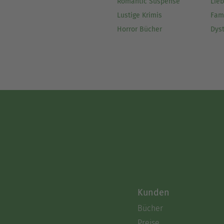
Romantic Suspense
Lie
Lustige Krimis
Fam
Horror Bücher
Dys
Kunden
Bücher
Preise