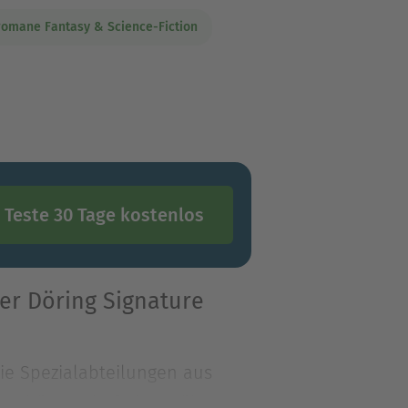
romane Fantasy & Science-Fiction
Teste 30 Tage kostenlos
ver Döring Signature
ie Spezialabteilungen aus
-Sphäre zu befreien, nähe