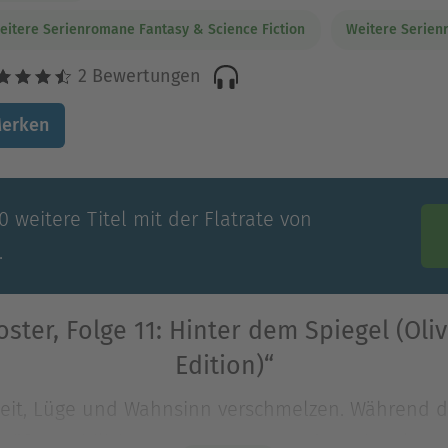
eitere Serienromane Fantasy & Science Fiction
Weitere Serien
2 Bewertungen
erken
 weitere Titel mit der Flatrate von
.
ster, Folge 11: Hinter dem Spiegel (Oli
Edition)“
heit, Lüge und Wahnsinn verschmelzen. Während d
räfte mobilisieren, um Foster aus der Schreckens