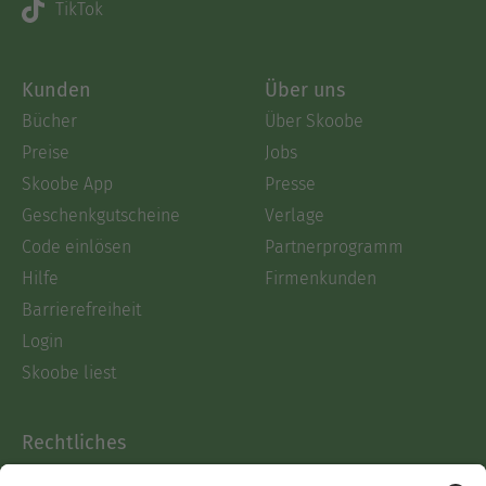
TikTok
Kunden
Über uns
Bücher
Über Skoobe
Preise
Jobs
Skoobe App
Presse
Geschenkgutscheine
Verlage
Code einlösen
Partnerprogramm
Hilfe
Firmenkunden
Barrierefreiheit
Login
Skoobe liest
Rechtliches
Datenschutz