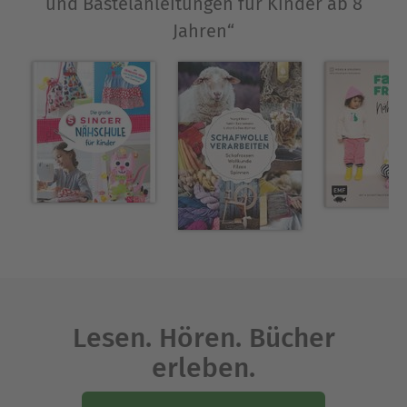
und Bastelanleitungen für Kinder ab 8
Download zur Verfügung gestellt werden. Ein Spaß
Jahren“
sowohl für die Bastelmagier selbst als auch für ihr
Publikum!
Über Norbert Pautner
Norbert Pautner zeichnet und malt, seit er einen
Stift halten kann. Nachdem er Chinesisch gelernt
und viele andere spannende Sachen erlebt hat,
macht er heute das, was er schon als Kind am
liebsten getan hat: Bilder, Basteln, Bücher.
Ausblenden
Lesen. Hören. Bücher
erleben.