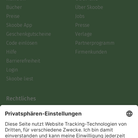
Bücher
Über Skoobe
Preise
Jobs
Skoobe App
Presse
Geschenkgutscheine
Verlage
Code einlösen
Partnerprogramm
Hilfe
Firmenkunden
Barrierefreiheit
Login
Skoobe liest
Rechtliches
Datenschutz
AGB
Informationen nach Data
Act