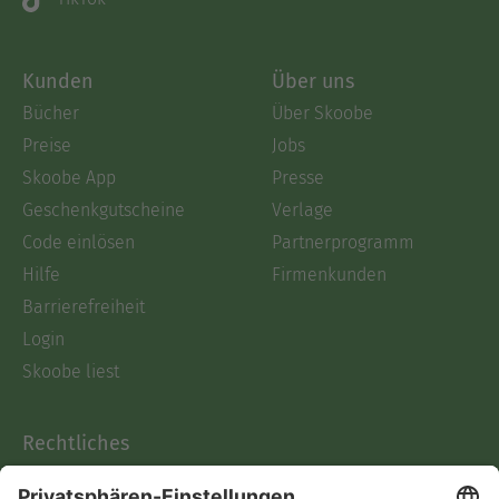
Kunden
Über uns
Bücher
Über Skoobe
Preise
Jobs
Skoobe App
Presse
Geschenkgutscheine
Verlage
Code einlösen
Partnerprogramm
Hilfe
Firmenkunden
Barrierefreiheit
Login
Skoobe liest
Rechtliches
Datenschutz