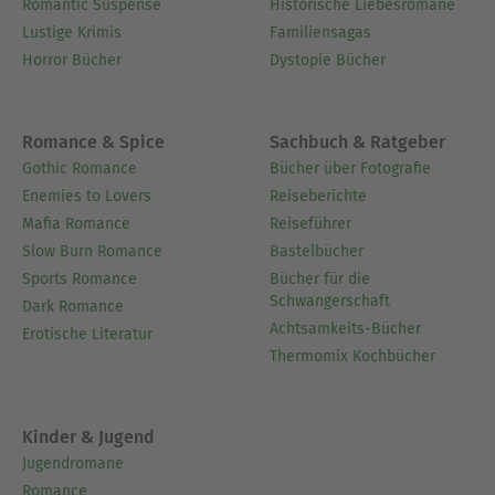
Romantic Suspense
Historische Liebesromane
Lustige Krimis
Familiensagas
Horror Bücher
Dystopie Bücher
Romance & Spice
Sachbuch & Ratgeber
Gothic Romance
Bücher über Fotografie
Enemies to Lovers
Reiseberichte
Mafia Romance
Reiseführer
Slow Burn Romance
Bastelbücher
Sports Romance
Bücher für die
Schwangerschaft
Dark Romance
Achtsamkeits-Bücher
Erotische Literatur
Thermomix Kochbücher
Kinder & Jugend
Jugendromane
Romance