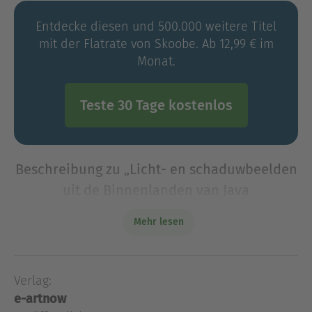
Entdecke diesen und 500.000 weitere Titel
mit der Flatrate von Skoobe. Ab 12,99 € im
Monat.
Teste 30 Tage kostenlos
Beschreibung zu „Licht- en schaduwbeelden
uit de Binnenlanden van Java
(Geannoteerd)“
Mehr lesen
Licht- en schaduwbeelden uit de Binnenlanden
van Java is een hybride reis-, natuur- en
cultuurboek waarin de Javaanse binnenlanden
Verlag:
verschijnen als wetenschappelijk onderzoeksveld
e-artnow
én moreel landschap.