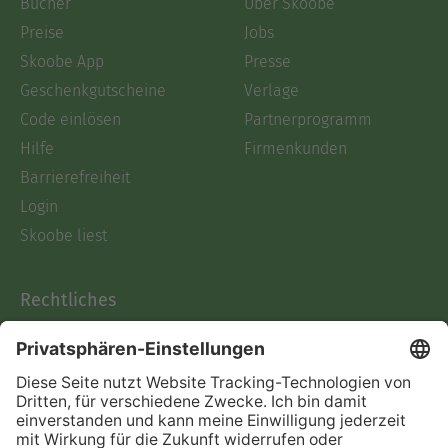
Bücher
Über Skoobe
Preise
Jobs
Skoobe App
Presse
Geschenkgutscheine
Verlage
Code einlösen
Partnerprogramm
Hilfe
Firmenkunden
Barrierefreiheit
Login
Skoobe liest
Rechtliches
Datenschutz
AGB
Informationen nach Data
Act
Verträge hier kündigen