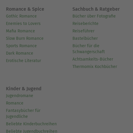
vergelijken, wat een rijker begrip van het
Romance & Spice
Sachbuch & Ratgeber
overkoepelende gesprek bevordert.- Tot slot
Gothic Romance
Bücher über Fotografie
benadrukken onze zorgvuldig geselecteerde
Enemies to Lovers
Reiseberichte
Gedenkwaardige citaten essentiële passages en
Mafia Romance
Reiseführer
keerpunten, als ankerpunten voor de centrale
Slow Burn Romance
Bastelbücher
thema's van deze collectie.
Sports Romance
Bücher für die
Schwangerschaft
Dark Romance
Achtsamkeits-Bücher
Ausblenden
Erotische Literatur
Thermomix Kochbücher
Kinder & Jugend
Jugendromane
Romance
Fantasybücher für
Jugendliche
Beliebte Kinderbuchreihen
Beliebte Jugendbuchreihen