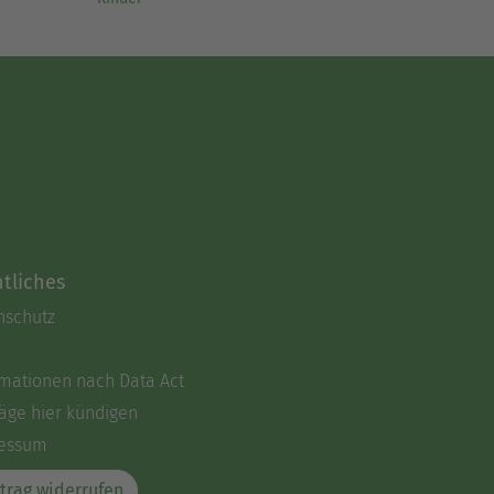
tliches
nschutz
rmationen nach Data Act
äge hier kündigen
essum
trag widerrufen