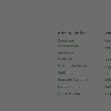
Das erste Kochbuch entstand
zusammentrug. Überrascht vo
Schreiben und zur Küche ver
Krimi & Thriller
Ro
Krimis aus
Que
Heute bin ich dankbar für d
Deutschland
Fem
Krimis aus
Büc
vereinen und diese mit mein
Frankreich
Fee
einen Platz in den Küchen 
Historische Krimis
Reg
ermutigen.
Politthriller
Hist
Romantic Suspense
Lie
Lustige Krimis
Fam
Horror Bücher
Dys