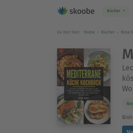
Bücher
Du bist hier:
Home
Bücher
Nina 
M
Lec
kös
Wo
Nin
Bish
Me