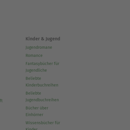
 Notizen und Rezepte
ücher, die meine Liebe zum
Kinder & Jugend
Jugendromane
iben und die Kochkunst zu
Romance
 sehen, wie meine Kochbücher
Fantasybücher für
Jugendliche
rimentieren in der Küche
Beliebte
Kinderbuchreihen
Beliebte
Jugendbuchreihen
ft
Bücher über
Einhörner
Wissensbücher für
Kinder