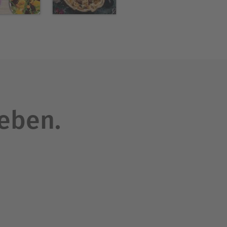
leicht zubereitet werden,
tigkeit: Eine breite Palette
 Desserts lässt keine
gst oder bestimmte
für jeden etwas.-
ass du auch an stressigen
h und hol dir den
leben.
nschaft für das Schreiben.
romen und Düften, die meine
iterten meinen Horizont und