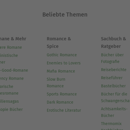
Beliebte Themen
 fast wie von selbst, als ich meine persönlichen
n der positiven Resonanz, folgten weitere Kochb
einten.
mane & Mehr
Romance &
Sachbuch &
Spice
Ratgeber
ere Romane
ie Möglichkeit, meine Leidenschaft für das Schre
Gothic Romance
Bücher über
inistische
Fotografie
her
Enemies to Lovers
en Lesern zu teilen. Es erfüllt mich mit Stolz zu
Reiseberichte
l-Good-Romane
Mafia Romance
vieler Menschen gefunden haben und sie zum Expe
Reiseführer
ency Romane
Slow Burn
Romance
Bastelbücher
orische
besromane
Sports Romance
Bücher für die
Ausblenden
Schwangerscha
iliensagas
Dark Romance
Achtsamkeits-
topie Bücher
Erotische Literatur
Bücher
Thermomix