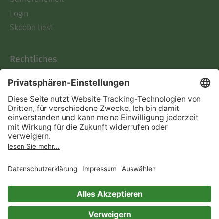
Login
Skoobe liest
Rechtliches
Datenschutz
AGB
Informationen nach Data
Act
Verträge hier kündigen
Impressum
Vertrag widerrufen
Immer ein gutes Buch