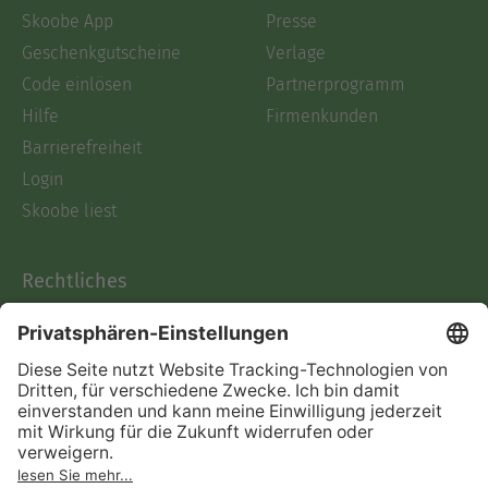
Skoobe App
Presse
Geschenkgutscheine
Verlage
Code einlösen
Partnerprogramm
Hilfe
Firmenkunden
Barrierefreiheit
Login
Skoobe liest
Rechtliches
Datenschutz
AGB
Informationen nach Data
Act
Verträge hier kündigen
Impressum