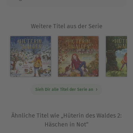
Film- und Fernsehrollen, u. a. in der
»Lindenstraße« und in »Stubbe«, zu sehen und
war bereits in vielen Hörspielen wie »Die drei !!!«
Weitere Titel aus der Serie
zu hören. Für ihre Lesungen bei Silberfisch stand
sie bereits mehrfach auf der hr2-
Hörbuchbestenliste.
Ausblenden
Sieh Dir alle Titel der Serie an
Ähnliche Titel wie „Hüterin des Waldes 2:
Häschen in Not“