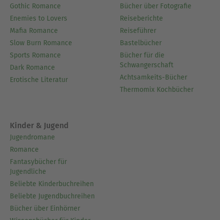
Gothic Romance
Bücher über Fotografie
Enemies to Lovers
Reiseberichte
Mafia Romance
Reiseführer
Slow Burn Romance
Bastelbücher
Sports Romance
Bücher für die
Schwangerschaft
Dark Romance
Achtsamkeits-Bücher
Erotische Literatur
Thermomix Kochbücher
Kinder & Jugend
Jugendromane
Romance
Fantasybücher für
Jugendliche
Beliebte Kinderbuchreihen
Beliebte Jugendbuchreihen
Bücher über Einhörner