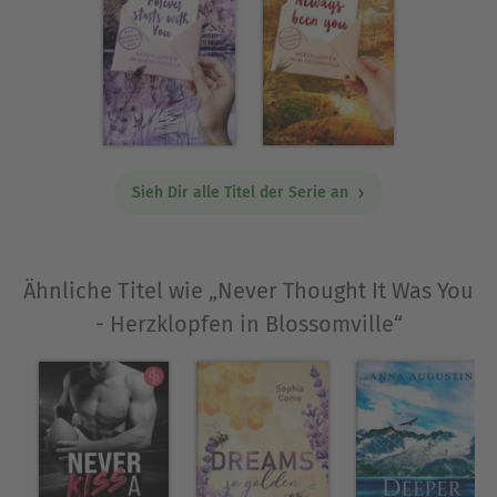
Köpfe. Sie selbst lebt ihre Kreativität bei ihrer
größten Leidenschaft aus: dem Schreiben. Wenn
man sie nicht tippend an ihrem Laptop findet,
liest sie Liebesromane, schaut romantisch-lustige
Serien oder erkundet mit ihrer Hündin die
Nordseeinseln. Auf Instagram ist sie unter
@michelle_pietsch_writing zu finden.
Sieh Dir alle Titel der Serie an
Ausblenden
Ähnliche Titel wie „Never Thought It Was You
- Herzklopfen in Blossomville“