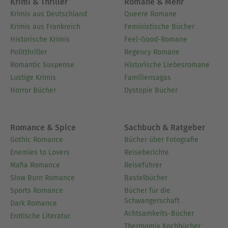
Krimi & Thriller
Romane & Mehr
Krimis aus Deutschland
Queere Romane
Krimis aus Frankreich
Feministische Bücher
Historische Krimis
Feel-Good-Romane
Politthriller
Regency Romane
Romantic Suspense
Historische Liebesromane
Lustige Krimis
Familiensagas
Horror Bücher
Dystopie Bücher
Romance & Spice
Sachbuch & Ratgeber
Gothic Romance
Bücher über Fotografie
Enemies to Lovers
Reiseberichte
Mafia Romance
Reiseführer
Slow Burn Romance
Bastelbücher
Sports Romance
Bücher für die
Schwangerschaft
Dark Romance
Achtsamkeits-Bücher
Erotische Literatur
Thermomix Kochbücher