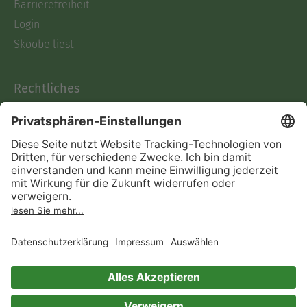
Barrierefreiheit
Login
Skoobe liest
Rechtliches
Datenschutz
AGB
Informationen nach Data
Act
Verträge hier kündigen
Impressum
Vertrag widerrufen
Immer ein gutes Buch