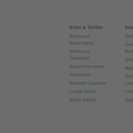
Krimi & Thriller
Ro
Krimis aus
Que
Deutschland
Fem
Krimis aus
Büc
Frankreich
Fee
Historische Krimis
Reg
Politthriller
Hist
Romantic Suspense
Lie
Lustige Krimis
Fam
Horror Bücher
Dys