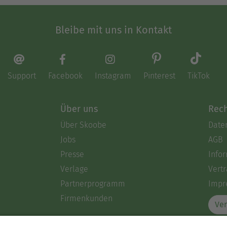
Bleibe mit uns in Kontakt
Support
Facebook
Instagram
Pinterest
TikTok
Über uns
Rech
Über Skoobe
Date
Jobs
AGB
Presse
Info
Verlage
Vertr
Partnerprogramm
Impr
Firmenkunden
Ver