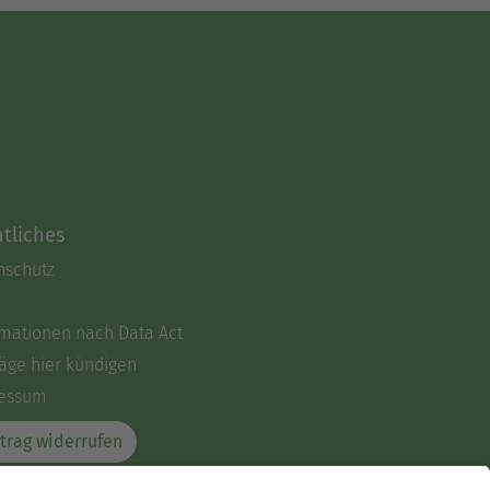
tliches
nschutz
rmationen nach Data Act
äge hier kündigen
essum
trag widerrufen