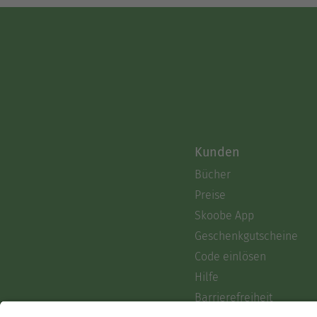
Kunden
Bücher
Preise
Skoobe App
Geschenkgutscheine
Code einlösen
Hilfe
Barrierefreiheit