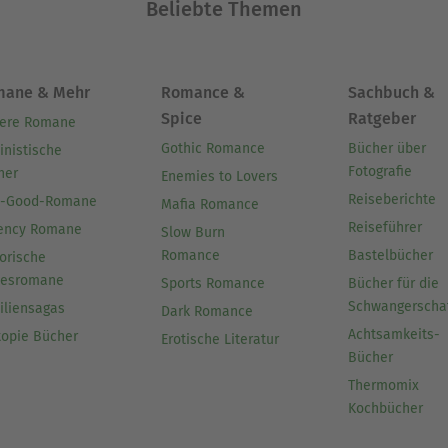
Beliebte Themen
mane & Mehr
Romance &
Sachbuch &
Spice
Ratgeber
ere Romane
Gothic Romance
Bücher über
inistische
Fotografie
her
Enemies to Lovers
Reiseberichte
l-Good-Romane
Mafia Romance
Reiseführer
ency Romane
Slow Burn
Romance
Bastelbücher
orische
besromane
Sports Romance
Bücher für die
Schwangerscha
iliensagas
Dark Romance
Achtsamkeits-
topie Bücher
Erotische Literatur
Bücher
Thermomix
Kochbücher