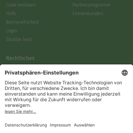
Code einlösen
Partnerprogramm
Hilfe
Firmenkunden
Barrierefreiheit
Login
Skoobe liest
Rechtliches
Datenschutz
AGB
Informationen nach Data
Act
Verträge hier kündigen
Impressum
Vertrag widerrufen