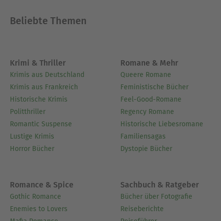
bis zu seiner Pensionierung bei der Siegener
Zeitung.
Beliebte Themen
Das Interesse an der Präastronautik wurde durch
Erich von Däniken bei ihm geweckt. In den letzten
Jahren führte sein eigenes methodisches
Krimi & Thriller
Romane & Mehr
Recherchieren ihn jedoch zur Abkehr von den
Krimis aus Deutschland
Queere Romane
populären Ansichten der Paläo-SETI-Hypothese
Krimis aus Frankreich
Feministische Bücher
von den wohlmeinenden Astronautengöttern. Der
Historische Krimis
Feel-Good-Romane
Hauptgrund war seine realistische Analyse der
Politthriller
Regency Romane
enormen Schwierigkeiten interstellarer
Romantic Suspense
Historische Liebesromane
Raumfahrt. Sie brachte ihn zu der Erkenntnis, die
Lustige Krimis
Familiensagas
er in seinem Buch "Jakobs Himmelsleiter war ein
Horror Bücher
Dystopie Bücher
Weltraumlift" formuliert: Nur die Suche nach
neuem Lebensraum aufgrund kosmischer
Apokalypsen kann ein Grund für Reisen in andere
Romance & Spice
Sachbuch & Ratgeber
Sonnensysteme sein.
Gothic Romance
Bücher über Fotografie
Enemies to Lovers
Reiseberichte
Ausblenden