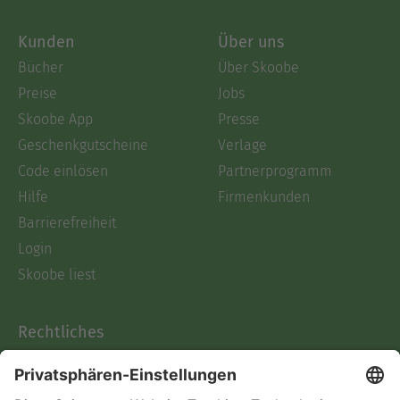
Kunden
Über uns
Bücher
Über Skoobe
Preise
Jobs
Skoobe App
Presse
Geschenkgutscheine
Verlage
Code einlösen
Partnerprogramm
Hilfe
Firmenkunden
Barrierefreiheit
Login
Skoobe liest
Rechtliches
Datenschutz
AGB