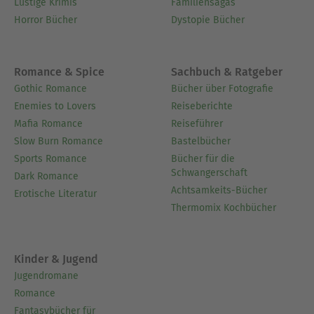
Lustige Krimis
Familiensagas
Horror Bücher
Dystopie Bücher
Romance & Spice
Sachbuch & Ratgeber
Gothic Romance
Bücher über Fotografie
Enemies to Lovers
Reiseberichte
Mafia Romance
Reiseführer
Slow Burn Romance
Bastelbücher
Sports Romance
Bücher für die
Schwangerschaft
Dark Romance
Achtsamkeits-Bücher
Erotische Literatur
Thermomix Kochbücher
Kinder & Jugend
Jugendromane
Romance
Fantasybücher für