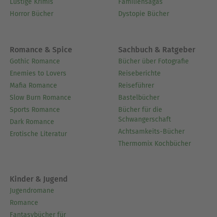
Lustige Krimis
Familiensagas
Horror Bücher
Dystopie Bücher
Romance & Spice
Sachbuch & Ratgeber
Gothic Romance
Bücher über Fotografie
Enemies to Lovers
Reiseberichte
Mafia Romance
Reiseführer
Slow Burn Romance
Bastelbücher
Sports Romance
Bücher für die
Schwangerschaft
Dark Romance
Achtsamkeits-Bücher
Erotische Literatur
Thermomix Kochbücher
Kinder & Jugend
Jugendromane
Romance
Fantasybücher für