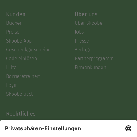
Kunden
Über uns
Bücher
Über Skoobe
Preise
Jobs
Skoobe App
Presse
Geschenkgutscheine
Verlage
Code einlösen
Partnerprogramm
Hilfe
Firmenkunden
Barrierefreiheit
Login
Skoobe liest
Rechtliches
Datenschutz
AGB