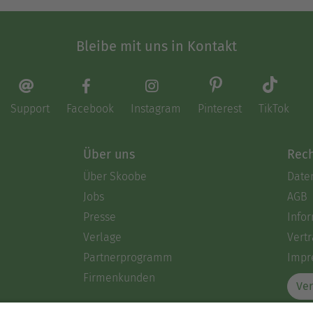
Bleibe mit uns in Kontakt
Support
Facebook
Instagram
Pinterest
TikTok
Über uns
Rech
Über Skoobe
Date
Jobs
AGB
Presse
Info
Verlage
Vertr
Partnerprogramm
Impr
Firmenkunden
Ver