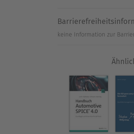
Form dargestellt, u.a. die s
Systemebene und Domänen (S
Barrierefreiheitsinfo
Applikationsparameter. An 
keine Information zur Barrie
jeweils Zweck, Basispraktik
entspricht der Struktur des 
Modells zugeordnet werden kö
Ähnlic
ISO/IEC 15504-Grundlagenwis
der Praxis suchen. Die 2. Au
Themen wie praxistaugliche
funktionale Sicherheit nach 
Über Markus Müller
Markus Müller (Jg. 1955) st