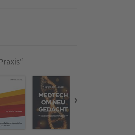
 die Trennung in
ility und
 SPICE-Prozessen werden
erläutert. Der Buchaufbau
dem jeweiligen Abschnitt des
aktiker, die bereits über
Praxis“
g von Automotive SPICE in
t und ergänzt um aktuelle
ile Entwicklung und
 Behindertenpädagogik. Er