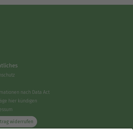
tliches
nschutz
rmationen nach Data Act
äge hier kündigen
essum
trag widerrufen