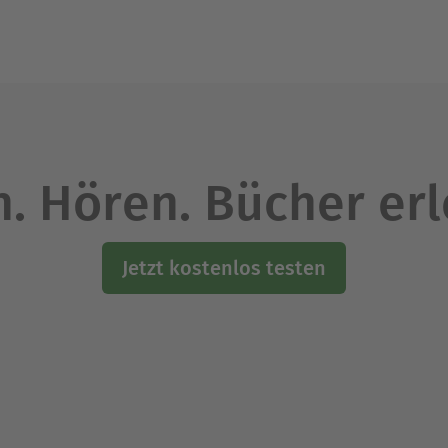
on St. Chrischona und ist bis heute Pfarrer eines A
 a. über gesellschaftliche Trends.
Ausblenden
. Hören. Bücher er
Jetzt kostenlos testen