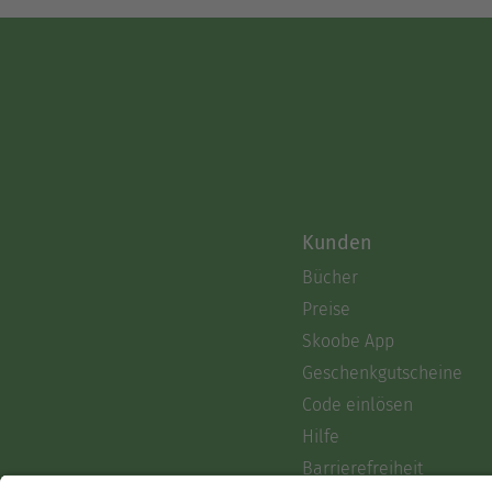
Kunden
Bücher
Preise
Skoobe App
Geschenkgutscheine
Code einlösen
Hilfe
Barrierefreiheit