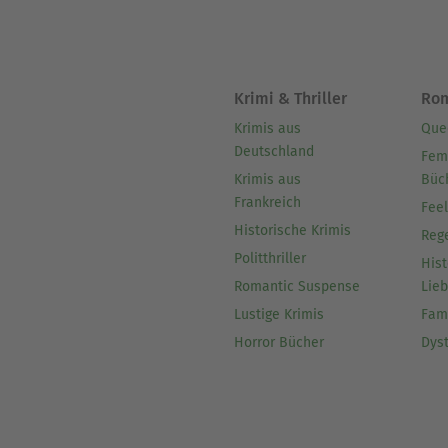
Krimi & Thriller
Ro
Krimis aus
Que
Deutschland
Fem
Krimis aus
Büc
Frankreich
Fee
Historische Krimis
Reg
Politthriller
Hist
Romantic Suspense
Lie
Lustige Krimis
Fam
Horror Bücher
Dys