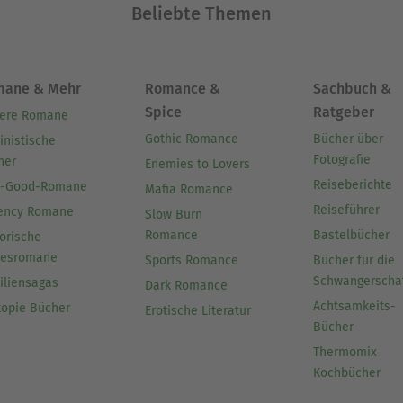
Beliebte Themen
mane & Mehr
Romance &
Sachbuch &
Spice
Ratgeber
ere Romane
Gothic Romance
Bücher über
inistische
Fotografie
her
Enemies to Lovers
Reiseberichte
l-Good-Romane
Mafia Romance
Reiseführer
ency Romane
Slow Burn
Romance
Bastelbücher
orische
besromane
Sports Romance
Bücher für die
Schwangerscha
iliensagas
Dark Romance
Achtsamkeits-
topie Bücher
Erotische Literatur
Bücher
Thermomix
Kochbücher