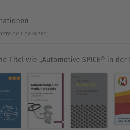
eit Version 3.0 wesentlichen Schlüsselkonzepte wie
oftware, Hardware, Mechanik) sowie die Traceab
rmationen
einer praxisgerechten Auswahl von 24 Automotive
refreiheit bekannt
en und Arbeitsprodukte eines Prozesses im Detail 
Modells, sodass die Interpretationshilfen leicht�
nnen. Das Buch richtet sich in erster Linie an Pr
he Titel wie „Automotive SPICE® in der 
sen verfügen und Hilfestellung für die Umsetzun
flage wurde auf Automotive SPICE v3.0 aktualisier
 Assessments gemäß intacs™-�Anforderungen, ag
ISO 26262.
udierte Erziehungswissenschaft und promovierte in