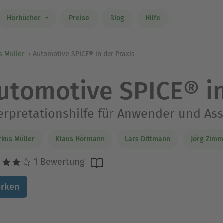
Hörbücher
Preise
Blog
Hilfe
s Müller
Automotive SPICE® in der Praxis
utomotive SPICE® in
erpretationshilfe für Anwender und As
kus Müller
Klaus Hörmann
Lars Dittmann
Jörg Zimm
1 Bewertung
rken