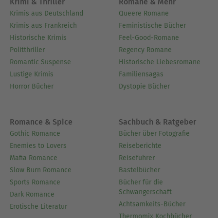
Krimi & Thriller
Romane & Mehr
Krimis aus Deutschland
Queere Romane
Krimis aus Frankreich
Feministische Bücher
Historische Krimis
Feel-Good-Romane
Politthriller
Regency Romane
Romantic Suspense
Historische Liebesromane
Lustige Krimis
Familiensagas
Horror Bücher
Dystopie Bücher
Romance & Spice
Sachbuch & Ratgeber
Gothic Romance
Bücher über Fotografie
Enemies to Lovers
Reiseberichte
Mafia Romance
Reiseführer
Slow Burn Romance
Bastelbücher
Sports Romance
Bücher für die
Schwangerschaft
Dark Romance
Achtsamkeits-Bücher
Erotische Literatur
Thermomix Kochbücher