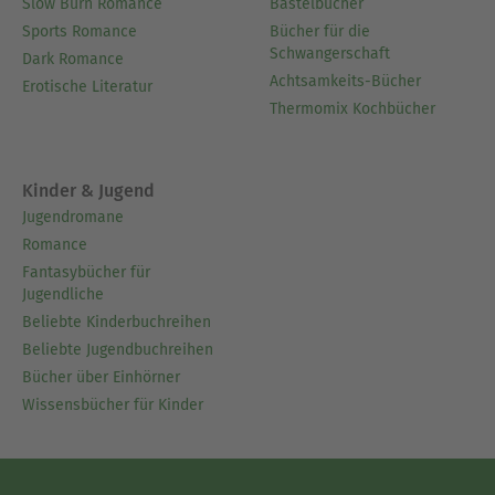
dann ihre Gedanken zu Papier. Ihre Bücher
Slow Burn Romance
Bastelbücher
zeigen einen frischen und direkten Schreibstil
Sports Romance
Bücher für die
Schwangerschaft
Dark Romance
Ausblenden
Achtsamkeits-Bücher
Erotische Literatur
Thermomix Kochbücher
Kinder & Jugend
Jugendromane
Romance
Fantasybücher für
Jugendliche
Beliebte Kinderbuchreihen
Beliebte Jugendbuchreihen
Bücher über Einhörner
Wissensbücher für Kinder