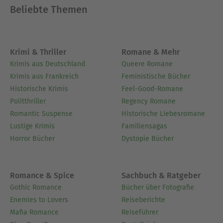
Mut, die notwendig sind, um den Weg der Heilung
Beliebte Themen
zu beschreiten. Der Leser kann sich mit dieser
Geschichte identifizieren und vom Erfolg anderer
motivieren lassen.
Krimi & Thriller
Romane & Mehr
Befreien Sie sich von der Geisel Alkohol, sichern
Krimis aus Deutschland
Queere Romane
Sie sich JETZT die Lösung für Ihr Problem.
Krimis aus Frankreich
Feministische Bücher
Historische Krimis
Feel-Good-Romane
Über Maria Zangl
Politthriller
Regency Romane
Maria Zangl beschäftigt sich als freie Autorin
Romantic Suspense
Historische Liebesromane
schon seit vielen Jahren mit Themen wie
Lustige Krimis
Familiensagas
Persönlichkeitsentwicklung, Unterbewusstsein,
Horror Bücher
Dystopie Bücher
Hilfe zur Selbsthilfe und ähnliches. Die Themen
für ihre Bücher entstehen meist aus Schicksalen
von Menschen, von denen sie gehört oder die sie
Romance & Spice
Sachbuch & Ratgeber
teilweise in ihrer näheren Umgebung
Gothic Romance
Bücher über Fotografie
mitbekommen hatte. Diese Schicksale greift sie
Enemies to Lovers
Reiseberichte
auf, beschäftigt sich mit intensiv damit und bringt
Mafia Romance
Reiseführer