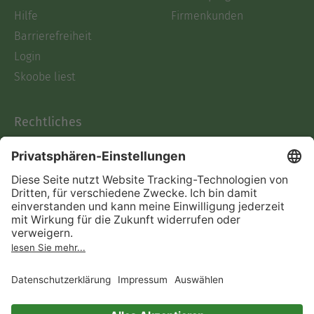
Hilfe
Firmenkunden
Barrierefreiheit
Login
Skoobe liest
Rechtliches
Datenschutz
AGB
Informationen nach Data
Act
Verträge hier kündigen
Impressum
Vertrag widerrufen