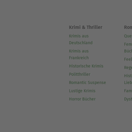
Krimi & Thriller
Ro
Krimis aus
Que
Deutschland
Fem
Krimis aus
Büc
Frankreich
Fee
Historische Krimis
Reg
Politthriller
Hist
Romantic Suspense
Lie
Lustige Krimis
Fam
Horror Bücher
Dys