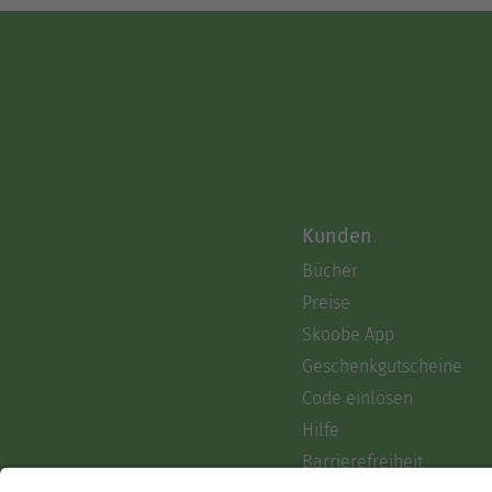
Kunden
Bücher
Preise
Skoobe App
Geschenkgutscheine
Code einlösen
Hilfe
Barrierefreiheit