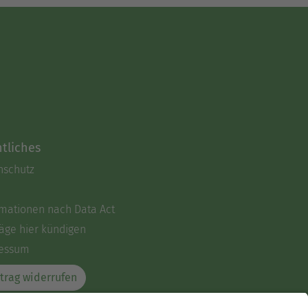
tliches
nschutz
rmationen nach Data Act
äge hier kündigen
essum
trag widerrufen