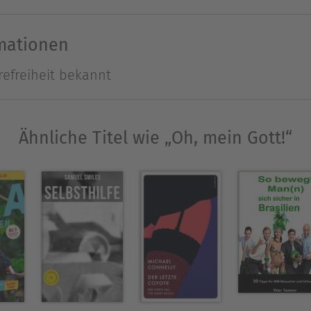
ein Werkzeug für die Menschen zu sein ist zum Si
Oh, mein Gott!" in einem neuen Licht.
rmationen
refreiheit bekannt
 Zadeh
 Zadeh, geboren 1965 und aufgewachsen in Freiburg
Ähnliche Titel wie „Oh, mein Gott!“
en schwarz verschleiert erschien 2003, der zweite
ein Gott! ist ihr drittes Buch. Weitere Biografien si
Ausblenden