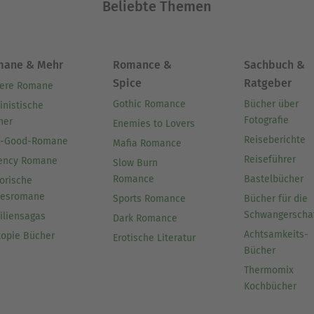
Beliebte Themen
mane & Mehr
Romance &
Sachbuch &
Spice
Ratgeber
ere Romane
Gothic Romance
Bücher über
inistische
Fotografie
her
Enemies to Lovers
Reiseberichte
l-Good-Romane
Mafia Romance
Reiseführer
ency Romane
Slow Burn
Romance
Bastelbücher
orische
besromane
Sports Romance
Bücher für die
Schwangerscha
iliensagas
Dark Romance
Achtsamkeits-
topie Bücher
Erotische Literatur
Bücher
Thermomix
Kochbücher