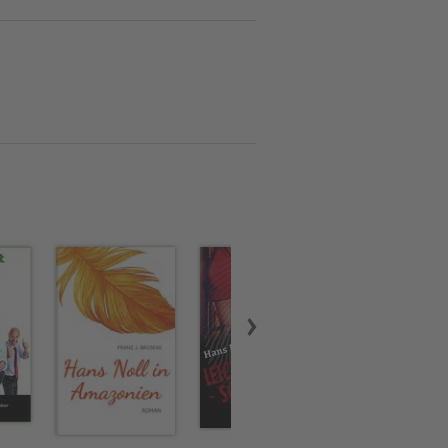
nn ihres Lebens geworden.
 im Breisgau, ist Maria
, ein historischer Roman
nd in Arbeit.