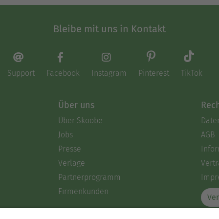
Bleibe mit uns in Kontakt
Support
Facebook
Instagram
Pinterest
TikTok
Über uns
Rech
Über Skoobe
Date
Jobs
AGB
Presse
Info
Verlage
Vertr
Partnerprogramm
Impr
Firmenkunden
Ver