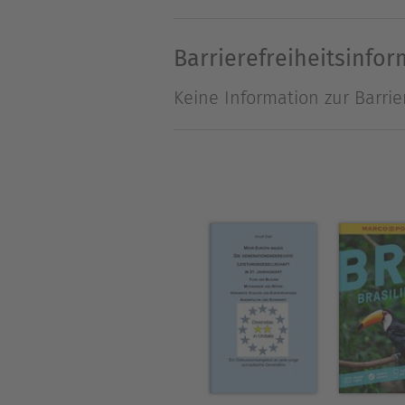
und ihr Vertrauen wieder. S
Jetzt sieht sie den Ausruf "
Barrierefreiheitsinfo
Keine Information zur Barrie
Über Felicitas D. Noorollah
Felicitas Daniela Noorollah
Fischers Cousine.
Ihr erster Roman Bunte Frau
über Zarathustra, 2015. Oh, m