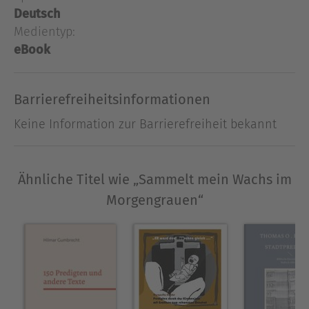
Manfred Benz (1962-2015) studierte Evangelische
Deutsch
Theologie in Marburg, Tübingen und Zürich. Von
Medientyp:
1998 bis 2015 war er Pfarrer der Evangelischen
eBook
Kirche in Hessen und Nassau.
Ausblenden
Barrierefreiheitsinformationen
Keine Information zur Barrierefreiheit bekannt
Ähnliche Titel wie „Sammelt mein Wachs im
Morgengrauen“