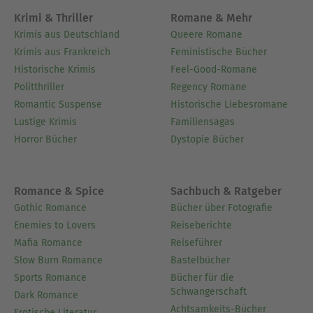
Versdichtungen seine Feder. In seinen
Krimi & Thriller
Romane & Mehr
Veröffentlichungen befasst er sich vorrangig mit
Krimis aus Deutschland
Queere Romane
dem menschlichen Bewusstsein und der damit
Krimis aus Frankreich
Feministische Bücher
verbundenen Wahrnehmung. Seine Grenzen sind
Historische Krimis
Feel-Good-Romane
nicht die, welche mit der Endlichkeit des
Politthriller
Regency Romane
Denkens, des Handelns und des Lebens begrenzt
Romantic Suspense
Historische Liebesromane
werden, sondern jene, die der empirischen
Lustige Krimis
Familiensagas
Denkform noch nicht unterliegen. Es sind die
Horror Bücher
Dystopie Bücher
Möglichkeiten des Machbaren, die Dinge, welche
sich allein in der Vorstellung eines jeden
Menschen darstellen und aufgrund der
Romance & Spice
Sachbuch & Ratgeber
Flüchtigkeit des Geistes unbewiesen bleiben. Die
Gothic Romance
Bücher über Fotografie
Erkenntnis besitzt ihre Gültigkeit lediglich bis zur
Enemies to Lovers
Reiseberichte
Erlangung einer neuen und die passiert zu jeder
Mafia Romance
Reiseführer
weiteren Sekunde. Die Welt von Lutz Spilker
Slow Burn Romance
Bastelbücher
beginnt dort, wo zu Beginn allen Seins nichts
Sports Romance
Bücher für die
Schwangerschaft
Fassbares war, als leerer Raum. Kein Vorne, kein
Dark Romance
Achtsamkeits-Bücher
Erotische Literatur