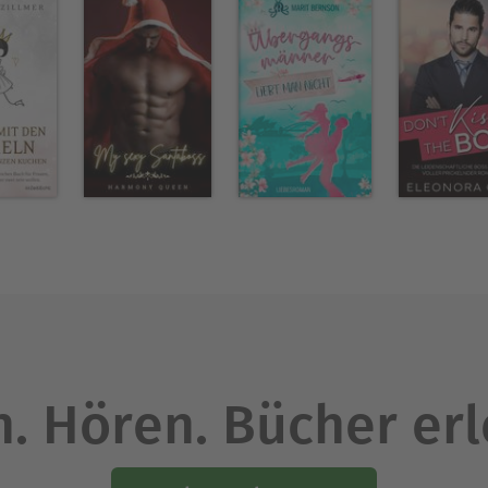
lbände und mehrere Reihen geschrieben, wie die „F
er Geschwister geht, oder die „Touch of Darkness“
gie. Zuletzt verfasste Louisa die „Magnolia Sprin
ofort in den kleinen verschlafenen Ort in Georgia
 vielleicht sein Herz verlieren.
Ausblenden
. Hören. Bücher er