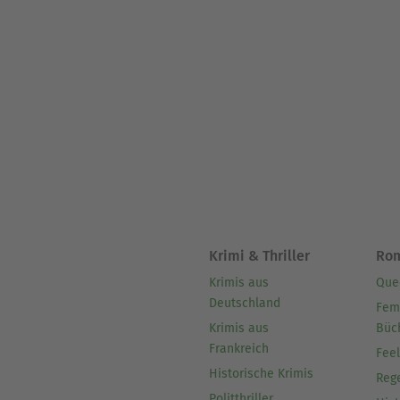
Krimi & Thriller
Ro
Krimis aus
Que
Deutschland
Fem
Krimis aus
Büc
Frankreich
Fee
Historische Krimis
Reg
Politthriller