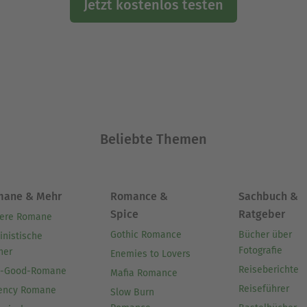
Jetzt kostenlos testen
Beliebte Themen
mane & Mehr
Romance &
Sachbuch &
Spice
Ratgeber
ere Romane
Gothic Romance
Bücher über
inistische
Fotografie
her
Enemies to Lovers
Reiseberichte
l-Good-Romane
Mafia Romance
Reiseführer
ency Romane
Slow Burn