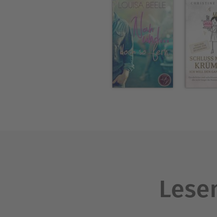
Louisa hat zahlreiche Einze
es um die Schicksale mehrer
auch leidenschaftliche Trilo
zum Verlieben. Man möchte s
Jungs zu Hause sind, und dort
Lesen