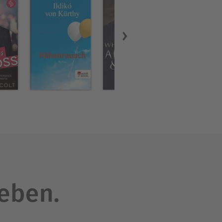
orrest Plaza“-Reihe, in der
-Reihe – eine düstere, aber
gs“-Reihe – Cowboy Romance
 reisen, an dem die vier
leben.