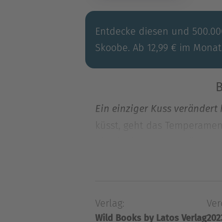
Entdecke diesen und 500.000
Skoobe. Ab 12,99 € im Monat
B
Ein einziger Kuss verändert 
küsst, geht das Temperament
Ein einziger Kuss verändert 
küsst, geht das Temperament
verdient, aber wer hätte de
ausgerechnet um ihren neuen
Verlag:
Ver
Entschuldigung an, doch kau
Wild Books by Latos Verlag
202