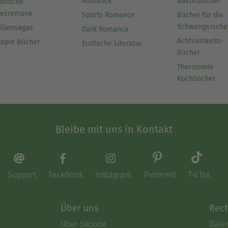
Romance
Bastelbücher
orische
besromane
Sports Romance
Bücher für die
Schwangerscha
iliensagas
Dark Romance
Achtsamkeits-
topie Bücher
Erotische Literatur
Bücher
Thermomix
Kochbücher
Bleibe mit uns in Kontakt
Support
Facebook
Instagram
Pinterest
TikTok
Über uns
Rech
Über Skoobe
Date