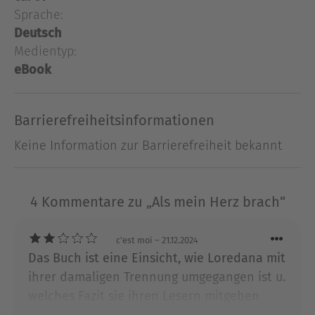
Herzschmerz. Oder doch? In ihrem ersten Buch
Sprache:
zeigt sich Loredana von einer neuen Seite. So
Deutsch
nahbar und persönlich wie noch nie, beweist sie,
Medientyp:
dass es nach jeder Verletzung wieder nach oben
eBook
geht.
Barrierefreiheitsinformationen
Ausblenden
Keine Information zur Barrierefreiheit bekannt
4 Kommentare zu „Als mein Herz brach“
c'est moi
– 21.12.2024
Das Buch ist eine Einsicht, wie Loredana mit
ihrer damaligen Trennung umgegangen ist u.
welches Fazit sie ihren Lesern mitgeben