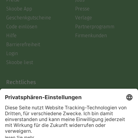
oder sehen und weiter so agieren, ich sehe
ganz klar auf welchen Weg sie ist!
Skoobe App
Presse
Geschenkgutscheine
Verlage
Code einlösen
Partnerprogramm
Hilfe
Firmenkunden
Barrierefreiheit
Login
Skoobe liest
Rechtliches
Datenschutz
AGB
Informationen nach Data
Act
Verträge hier kündigen
Impressum