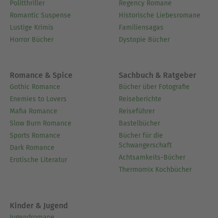
Politthriller
Regency Romane
Romantic Suspense
Historische Liebesromane
Lustige Krimis
Familiensagas
Horror Bücher
Dystopie Bücher
Romance & Spice
Sachbuch & Ratgeber
Gothic Romance
Bücher über Fotografie
Enemies to Lovers
Reiseberichte
Mafia Romance
Reiseführer
Slow Burn Romance
Bastelbücher
Sports Romance
Bücher für die
Schwangerschaft
Dark Romance
Achtsamkeits-Bücher
Erotische Literatur
Thermomix Kochbücher
Kinder & Jugend
Jugendromane