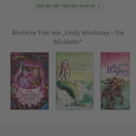
Sieh Dir alle Titel der Serie an
dem Deutschen Jugendliteraturpreis 2023
(Jugendjury) ausgezeichnet. Sie lebt in einem
kleinen Ort in der Nähe von Manchester, England.
Ähnliche Titel wie „Emily Windsnap – Die
Ausblenden
Rückkehr“