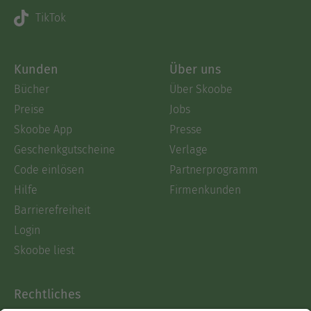
TikTok
Kunden
Über uns
Bücher
Über Skoobe
Preise
Jobs
Skoobe App
Presse
Geschenkgutscheine
Verlage
Code einlösen
Partnerprogramm
Hilfe
Firmenkunden
Barrierefreiheit
Login
Skoobe liest
Rechtliches