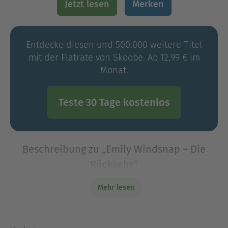
Jetzt lesen
Merken
Entdecke diesen und 500.000 weitere Titel
mit der Flatrate von Skoobe. Ab 12,99 € im
Monat.
Teste 30 Tage kostenlos
Beschreibung zu „Emily Windsnap – Die
Rückkehr“
Emily hat ein großes Geheimnis: Sie ist halb
Mehr lesen
Mensch, halb Meermädchen!Der vierte Band der
Bestsellerreihe von Liz Kessler für alle
Meerjungfrauenfans ab 9 Jahren – jetzt in neuer