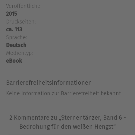
Veröffentlicht:
Caro schmerzhaft erfahren, als sie mit ihrer
2015
Ausbildung zur Turnierreiterin beginnt. Ihre
Druckseiten:
Schulfreundinnen lästern über sie, ihr Trainer
ca. 113
wendet sich seinem zweiten Talent, Julia Schlupf,
Sprache:
zu - und ein geheimnisvoller Journalist fängt an,
in Caros Leben herumzuschnüffeln. Caros beste
Deutsch
Freundin, Lina, muss derweil ein mystisches
Medientyp:
Heilungsritual durchführen. Ein Ritual, das
eBook
Sternentänzer in große Gefahr bringen kann ...
Barrierefreiheitsinformationen
Ausblenden
Keine Information zur Barrierefreiheit bekannt
2 Kommentare zu „Sternentänzer, Band 6 -
Bedrohung für den weißen Hengst“