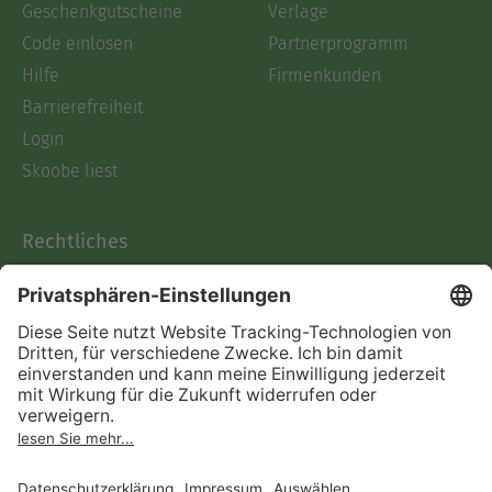
Geschenkgutscheine
Verlage
Code einlösen
Partnerprogramm
Hilfe
Firmenkunden
Barrierefreiheit
Login
Skoobe liest
Rechtliches
Datenschutz
AGB
Informationen nach Data
Act
Verträge hier kündigen
Impressum
Vertrag widerrufen