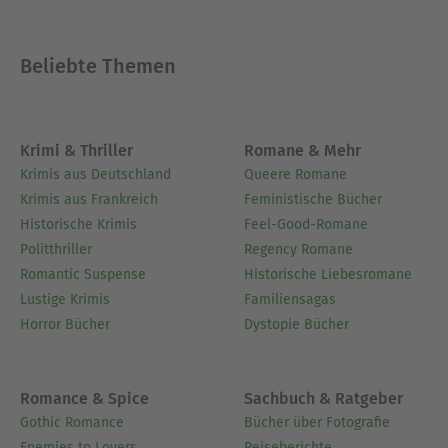
Beliebte Themen
Krimi & Thriller
Romane & Mehr
Krimis aus Deutschland
Queere Romane
Krimis aus Frankreich
Feministische Bücher
Historische Krimis
Feel-Good-Romane
Politthriller
Regency Romane
Romantic Suspense
Historische Liebesromane
Lustige Krimis
Familiensagas
Horror Bücher
Dystopie Bücher
Romance & Spice
Sachbuch & Ratgeber
Gothic Romance
Bücher über Fotografie
Enemies to Lovers
Reiseberichte