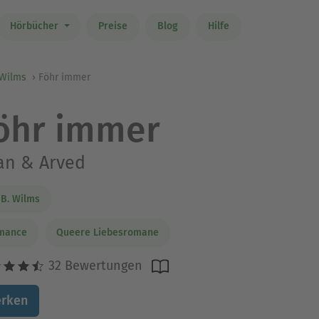
Hörbücher
Preise
Blog
Hilfe
. Wilms
Föhr immer
öhr immer
an & Arved
i B. Wilms
mance
Queere Liebesromane
32 Bewertungen
rken