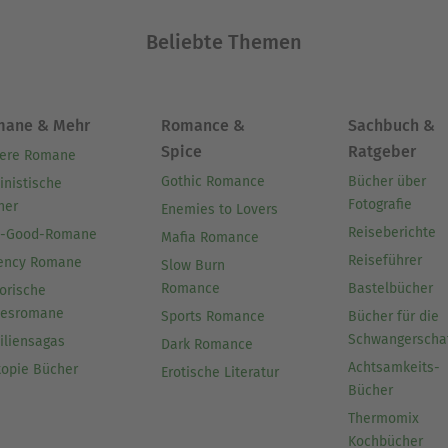
Beliebte Themen
mane & Mehr
Romance &
Sachbuch &
Spice
Ratgeber
ere Romane
Gothic Romance
Bücher über
inistische
Fotografie
her
Enemies to Lovers
Reiseberichte
l-Good-Romane
Mafia Romance
Reiseführer
ency Romane
Slow Burn
Romance
Bastelbücher
orische
besromane
Sports Romance
Bücher für die
Schwangerscha
iliensagas
Dark Romance
Achtsamkeits-
topie Bücher
Erotische Literatur
Bücher
Thermomix
Kochbücher