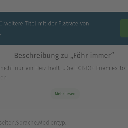
 weitere Titel mit der Flatrate von
.
Beschreibung zu „Föhr immer“
 nicht nur ein Herz heilt …Die LGBTQ+ Enemies-to
ten
e große Liebe zu fin
Mehr lesen
 nicht nur ein Herz heilt …Die LGBTQ+ Enemies-to
ten
seiten:
Sprache:
Medientyp:
ne große Liebe zu finden, aufgegeben. Zu oft wurd