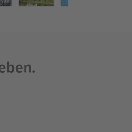
 man mehr?“
 im Süden von München
 Art, aber immer in queerem
mmer auf der Suche nach
leben.