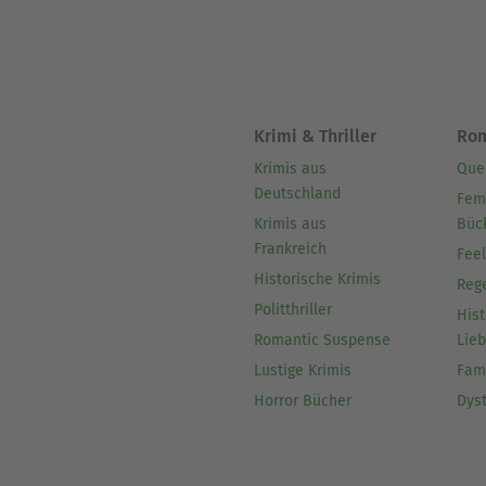
Krimi & Thriller
Ro
Krimis aus
Que
Deutschland
Fem
Krimis aus
Büc
Frankreich
Fee
Historische Krimis
Reg
Politthriller
Hist
Romantic Suspense
Lie
Lustige Krimis
Fam
Horror Bücher
Dys