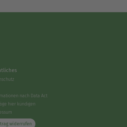
tliches
nschutz
rmationen nach Data Act
äge hier kündigen
essum
trag widerrufen