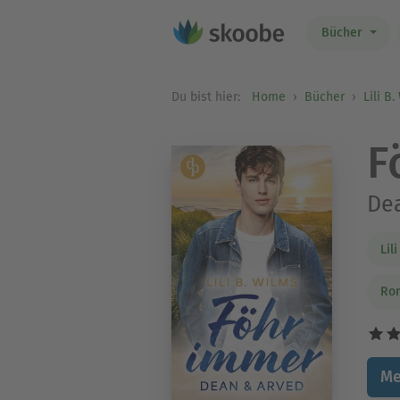
Bücher
Du bist hier:
Home
Bücher
Lili B
F
De
Lil
Ro
Me