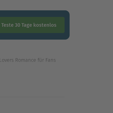
Teste 30 Tage kostenlos
-Lovers Romance für Fans
-Lovers Romance für Fans
e er enttäuscht und zu fest