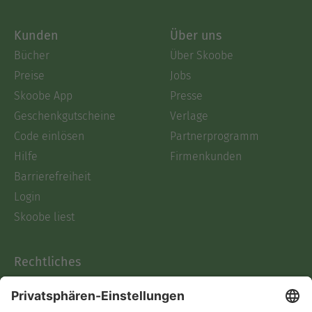
Kunden
Über uns
Bücher
Über Skoobe
Preise
Jobs
Skoobe App
Presse
Geschenkgutscheine
Verlage
Code einlösen
Partnerprogramm
Hilfe
Firmenkunden
Barrierefreiheit
Login
Skoobe liest
Rechtliches
Datenschutz
AGB