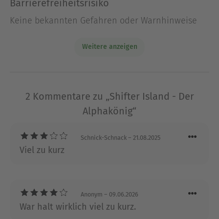
Barrierefreiheitsrisiko
Über Leia Stone
Keine bekannten Gefahren oder Warnhinweise
Leia Stone
ist eine USA-Today-Bestseller-Autorin,
die schon zahlreiche Bücher veröffentlicht hat.
Weitere anzeigen
Wenn sie nicht gerade mit ihren zwei Kindern
durchs Haus tobt, schreibt sie neue Geschichten
oder vergräbt ihre Nase in einem Buch.
Zusammen mit ihrem Mann, den Zwillingen und
2 Kommentare zu „Shifter Island - Der
dem Hund der Familie lebt sie in Arizona. Mit
THE
Alphakönig“
LAST DRAGON KING
erscheint nun der Auftakt
einer neuen epischen Fantasy bei ONE!
Schnick-Schnack
– 21.08.2025
Viel zu kurz
Ausblenden
Anonym
– 09.06.2026
War halt wirklich viel zu kurz.