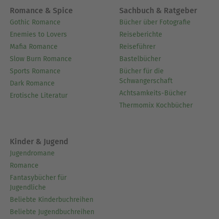
Romance & Spice
Sachbuch & Ratgeber
Gothic Romance
Bücher über Fotografie
Enemies to Lovers
Reiseberichte
Mafia Romance
Reiseführer
Slow Burn Romance
Bastelbücher
Sports Romance
Bücher für die
Schwangerschaft
Dark Romance
Achtsamkeits-Bücher
Erotische Literatur
Thermomix Kochbücher
Kinder & Jugend
Jugendromane
Romance
Fantasybücher für
Jugendliche
Beliebte Kinderbuchreihen
Beliebte Jugendbuchreihen