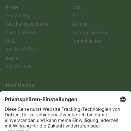
Preise
Jobs
Skoobe App
Presse
Geschenkgutscheine
Verlage
Code einlösen
Partnerprogramm
Hilfe
Firmenkunden
Barrierefreiheit
Login
Skoobe liest
Rechtliches
Datenschutz
AGB
Informationen nach Data
Act
Verträge hier kündigen