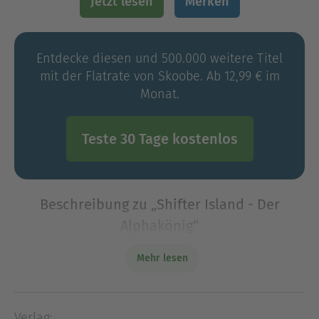
Jetzt lesen
Merken
Entdecke diesen und 500.000 weitere Titel
mit der Flatrate von Skoobe. Ab 12,99 € im
Monat.
Teste 30 Tage kostenlos
Beschreibung zu „Shifter Island - Der
Alphakönig“
Rage hat es geschafft: Nach einem erbitterten
Mehr lesen
Kampf um die Krone ist er nun der rechtmäßige
Alphakönig und seine Familie in Sicherheit. Doch
kurz darauf verschwindet seine
Verlag: