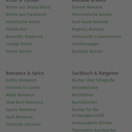
Krimi & Thriller
Romane & Mehr
Krimis aus Deutschland
Queere Romane
Krimis aus Frankreich
Feministische Bücher
Historische Krimis
Feel-Good-Romane
Politthriller
Regency Romane
Romantic Suspense
Historische Liebesromane
Lustige Krimis
Familiensagas
Horror Bücher
Dystopie Bücher
Romance & Spice
Sachbuch & Ratgeber
Gothic Romance
Bücher über Fotografie
Enemies to Lovers
Reiseberichte
Mafia Romance
Reiseführer
Slow Burn Romance
Bastelbücher
Sports Romance
Bücher für die
Schwangerschaft
Dark Romance
Achtsamkeits-Bücher
Erotische Literatur
Thermomix Kochbücher