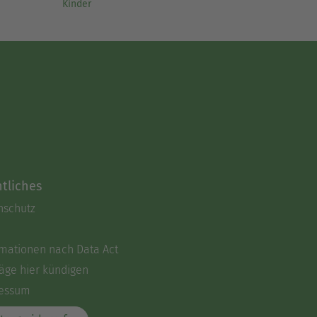
Kinder
tliches
nschutz
rmationen nach Data Act
äge hier kündigen
essum