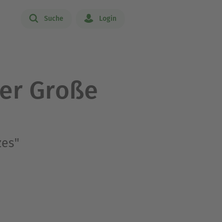
Suche
Login
Der Große
zes"