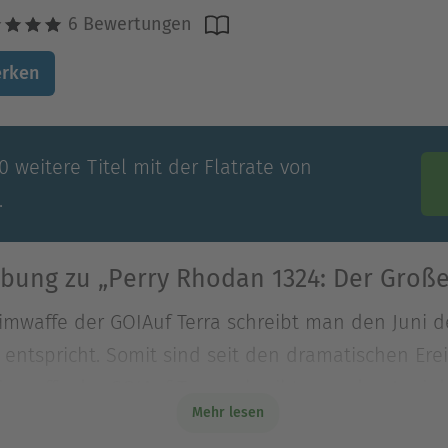
6 Bewertungen
rken
 weitere Titel mit der Flatrate von
.
bung zu „Perry Rhodan 1324: Der Groß
eimwaffe der GOIAuf Terra schreibt man den Juni 
 entspricht. Somit sind seit den dramatischen Erei
eimwaffe der GOIAuf Terra schreibt man den Juni 
Mehr lesen
 entspricht. Somit sind seit den dramatischen Ere