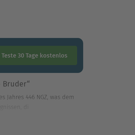
Teste 30 Tage kostenlos
e Bruder“
des Jahres 446 NGZ, was dem
gnissen, di
des Jahres 446 NGZ, was dem
ignissen, die zum Aufbruch