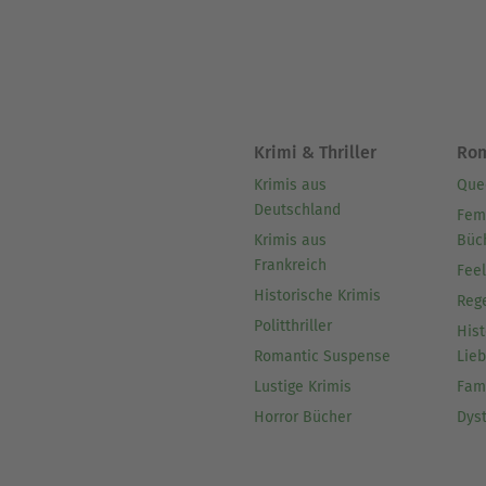
Krimi & Thriller
Ro
Krimis aus
Que
Deutschland
Fem
Krimis aus
Büc
Frankreich
Fee
Historische Krimis
Reg
Politthriller
Hist
Romantic Suspense
Lie
Lustige Krimis
Fam
Horror Bücher
Dys