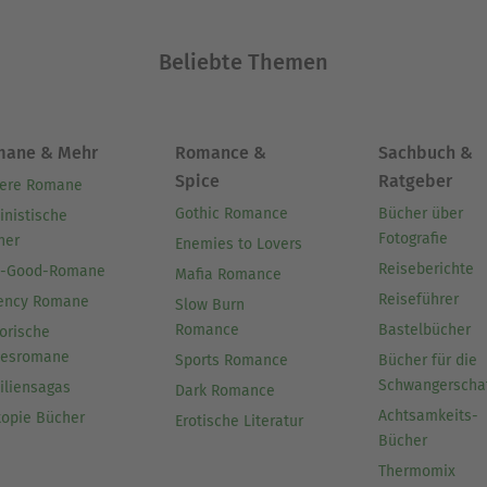
Beliebte Themen
mane & Mehr
Romance &
Sachbuch &
Spice
Ratgeber
ere Romane
Gothic Romance
Bücher über
inistische
Fotografie
her
Enemies to Lovers
Reiseberichte
l-Good-Romane
Mafia Romance
Reiseführer
ency Romane
Slow Burn
Romance
Bastelbücher
orische
besromane
Sports Romance
Bücher für die
Schwangerscha
iliensagas
Dark Romance
Achtsamkeits-
topie Bücher
Erotische Literatur
Bücher
Thermomix