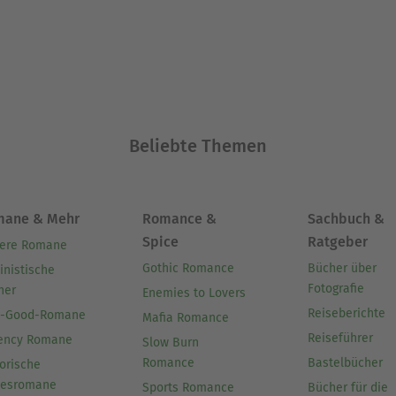
Beliebte Themen
mane & Mehr
Romance &
Sachbuch &
Spice
Ratgeber
ere Romane
Gothic Romance
Bücher über
inistische
Fotografie
her
Enemies to Lovers
Reiseberichte
l-Good-Romane
Mafia Romance
Reiseführer
ency Romane
Slow Burn
Romance
Bastelbücher
orische
besromane
Sports Romance
Bücher für die