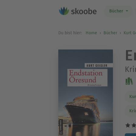
Bücher
Du bist hier:
Home
Bücher
Kurt G
E
Kr
Kur
Kri