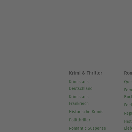
Krimi & Thriller
Ro
Krimis aus
Que
Deutschland
Fem
Krimis aus
Büc
Frankreich
Fee
Historische Krimis
Reg
Politthriller
Hist
Romantic Suspense
Lie