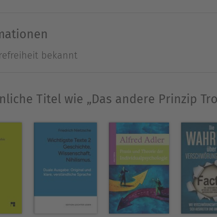
in internationalem Beratungshaus. Bildhauer und
sgezeichneter Lyriker und Romanautor.
rmationen
Ausblenden
refreiheit bekannt
nliche Titel wie „Das andere Prinzip Tro