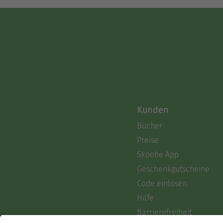
Kunden
Bücher
Preise
Skoobe App
Geschenkgutscheine
Code einlösen
Hilfe
Barrierefreiheit