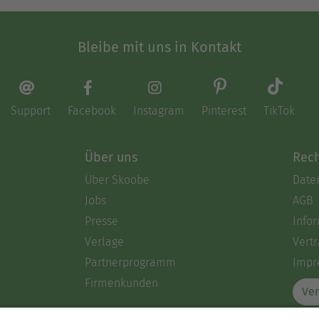
Bleibe mit uns in Kontakt
Support
Facebook
Instagram
Pinterest
TikTok
Über uns
Rech
Über Skoobe
Date
Jobs
AGB
Presse
Info
Verlage
Vertr
Partnerprogramm
Impr
Firmenkunden
Ver