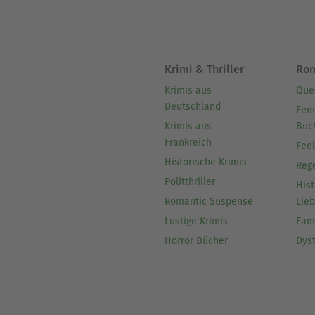
Krimi & Thriller
Ro
Krimis aus
Que
Deutschland
Fem
Krimis aus
Büc
Frankreich
Fee
Historische Krimis
Reg
Politthriller
Hist
Romantic Suspense
Lie
Lustige Krimis
Fam
Horror Bücher
Dys