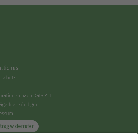
tliches
nschutz
rmationen nach Data Act
äge hier kündigen
essum
trag widerrufen