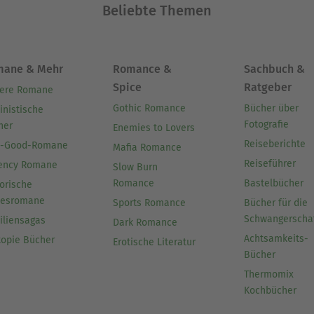
Beliebte Themen
mane & Mehr
Romance &
Sachbuch &
Spice
Ratgeber
ere Romane
Gothic Romance
Bücher über
inistische
Fotografie
her
Enemies to Lovers
Reiseberichte
l-Good-Romane
Mafia Romance
Reiseführer
ency Romane
Slow Burn
Romance
Bastelbücher
orische
besromane
Sports Romance
Bücher für die
Schwangerscha
iliensagas
Dark Romance
Achtsamkeits-
topie Bücher
Erotische Literatur
Bücher
Thermomix
Kochbücher