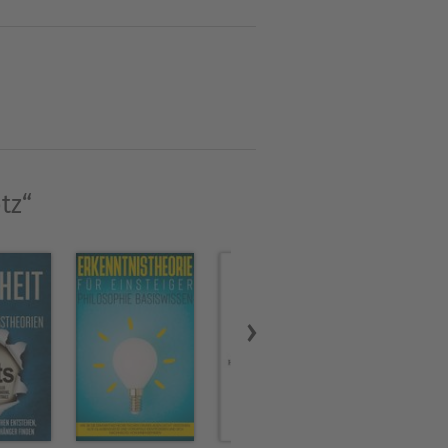
 Maler mit diversen
tz“