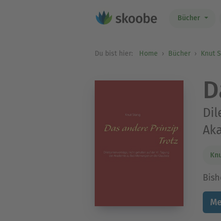
Bücher
Du bist hier:
Home
Bücher
Knut 
D
Dil
Ak
Knu
Bish
Me