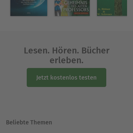
Kinder- und Jugendbuchverlag in München und in
einer PR-Abteilung bei einer Aachener Firma.
Heute lebt sie wieder in ihrer Heimatstadt und
arbeitet in einer Buchhandlung.
Ausblenden
Lesen. Hören. Bücher
erleben.
Jetzt kostenlos testen
Beliebte Themen