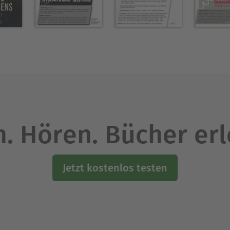
en ungewöhnliche Referenzen, historische Anspie
, besser informierte Lektüre.
oph, Nationalökonom und Journalist, studierte Jur
48 verfasste er mit Friedrich Engels das „Manifest 
 weiteren Veröffentlichungen werden Marx und Eng
mus. 1867 erschien Marx Hauptwerk „Das Kapital. K
. Hören. Bücher er
Ausblenden
Jetzt kostenlos testen