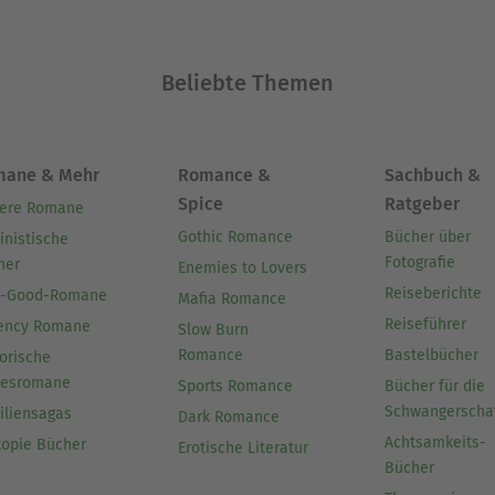
Beliebte Themen
mane & Mehr
Romance &
Sachbuch &
Spice
Ratgeber
ere Romane
Gothic Romance
Bücher über
inistische
Fotografie
her
Enemies to Lovers
Reiseberichte
l-Good-Romane
Mafia Romance
Reiseführer
ency Romane
Slow Burn
Romance
Bastelbücher
orische
besromane
Sports Romance
Bücher für die
Schwangerscha
iliensagas
Dark Romance
Achtsamkeits-
topie Bücher
Erotische Literatur
Bücher