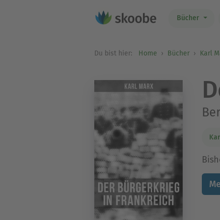
Bücher
Du bist hier:
Home
Bücher
Karl M
D
Ber
Kar
Bish
Me