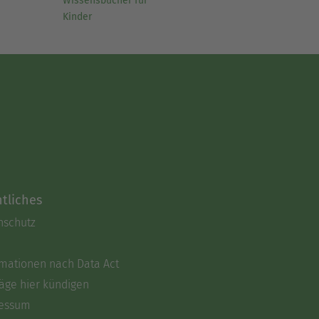
Wissensbücher für
Kinder
tliches
nschutz
rmationen nach Data Act
äge hier kündigen
essum