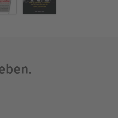
lungen und veraltete
a und Philosophie, war ab
der Kommunistischen Partei“
els zu den Vordenkern der
ritik der politischen
leben.