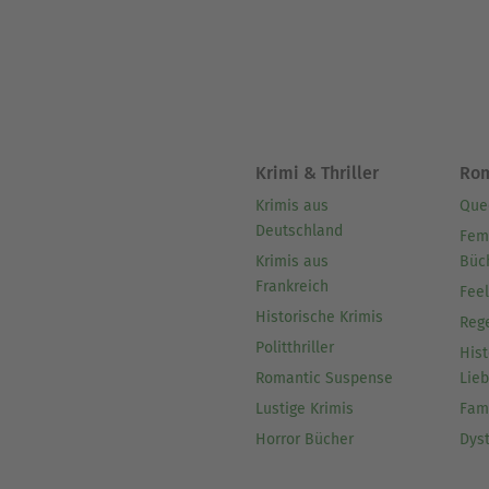
Krimi & Thriller
Ro
Krimis aus
Que
Deutschland
Fem
Krimis aus
Büc
Frankreich
Fee
Historische Krimis
Reg
Politthriller
Hist
Romantic Suspense
Lie
Lustige Krimis
Fam
Horror Bücher
Dys