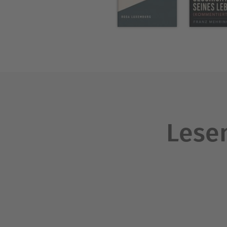
Interaktive Fußnoten erklär
Ausdrücke für eine mühelose
Über Karl Marx
Karl Marx, 1818-1883, Philos
1842 publizistisch tätig. 18
Mit dieser und zahlreichen
neuen Bewegung des Sozialis
Lesen
Ökonomie“.