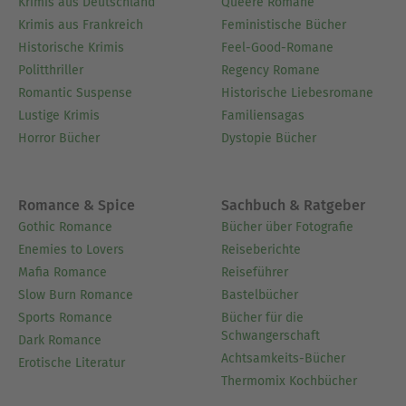
Krimis aus Deutschland
Queere Romane
Krimis aus Frankreich
Feministische Bücher
Historische Krimis
Feel-Good-Romane
Politthriller
Regency Romane
Romantic Suspense
Historische Liebesromane
Lustige Krimis
Familiensagas
Horror Bücher
Dystopie Bücher
Romance & Spice
Sachbuch & Ratgeber
Gothic Romance
Bücher über Fotografie
Enemies to Lovers
Reiseberichte
Mafia Romance
Reiseführer
Slow Burn Romance
Bastelbücher
Sports Romance
Bücher für die
Schwangerschaft
Dark Romance
Achtsamkeits-Bücher
Erotische Literatur
Thermomix Kochbücher