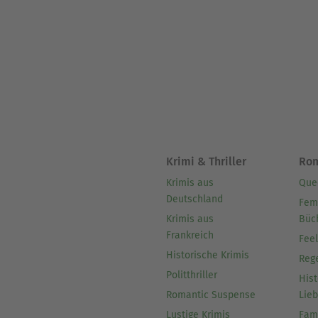
Krimi & Thriller
Ro
Krimis aus
Que
Deutschland
Fem
Krimis aus
Büc
Frankreich
Fee
Historische Krimis
Reg
Politthriller
Hist
Romantic Suspense
Lie
Lustige Krimis
Fam