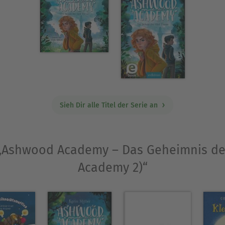
ht. Karin Müller lebt auf dem Land bei Hannover u
ten in der Natur unterwegs.
Ausblenden
Sieh Dir alle Titel der Serie an
e „Ashwood Academy – Das Geheimnis d
Academy 2)“