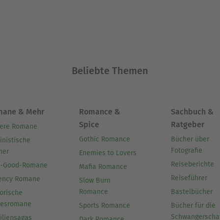
Beliebte Themen
mane & Mehr
Romance &
Sachbuch &
Spice
Ratgeber
ere Romane
Gothic Romance
Bücher über
inistische
Fotografie
her
Enemies to Lovers
Reiseberichte
l-Good-Romane
Mafia Romance
Reiseführer
ency Romane
Slow Burn
Romance
Bastelbücher
orische
besromane
Sports Romance
Bücher für die
Schwangerscha
iliensagas
Dark Romance