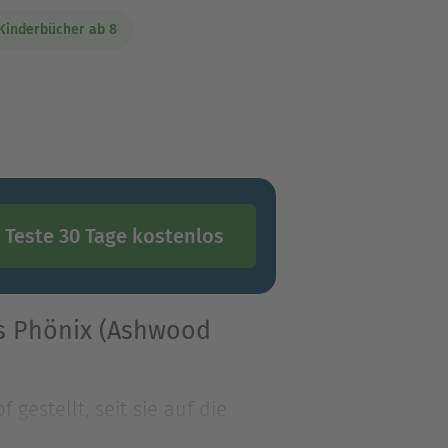
Kinderbücher ab 8
Teste 30 Tage kostenlos
s Phönix (Ashwood
gestellt, seit sie auf die
ie in e