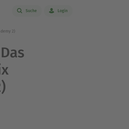
Suche
Login
ademy 2)
 Das
ix
)