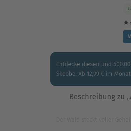
E
M
Entdecke diesen und 500.000
Skoobe. Ab 12,99 € im Monat
Beschreibung zu 
Der Wald steckt voller Gehei
Ashwood Academy geht. Kaum i