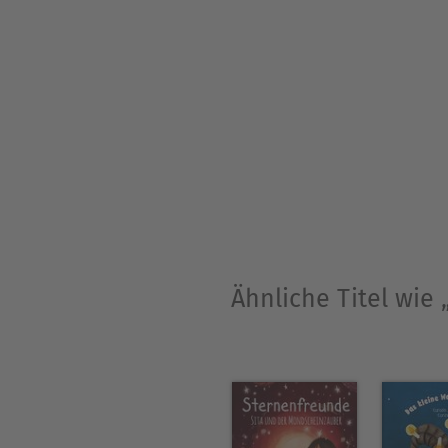
für Erwachsene veröffentlic
ist sie immer noch am liebs
Ähnliche Titel wi