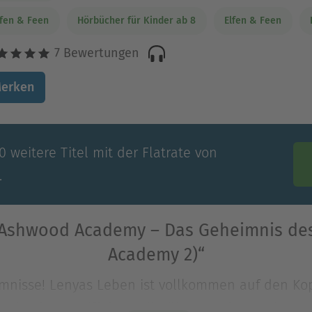
lfen & Feen
Hörbücher für Kinder ab 8
Elfen & Feen
7 Bewertungen
erken
 weitere Titel mit der Flatrate von
.
„Ashwood Academy – Das Geheimnis de
Academy 2)“
mnisse! Lenyas Leben ist vollkommen auf den Kopf 
st der Angriff der Trolle überstanden, stolpert s