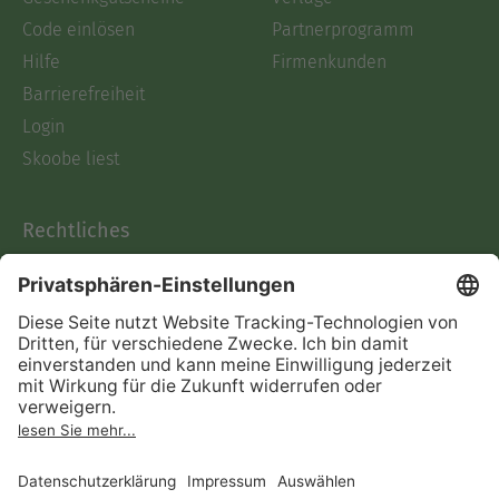
Code einlösen
Partnerprogramm
Hilfe
Firmenkunden
Barrierefreiheit
Login
Skoobe liest
Rechtliches
Datenschutz
AGB
Informationen nach Data
Act
Verträge hier kündigen
Impressum
Vertrag widerrufen