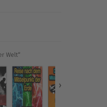
en Autoren klassischer
arbeitet er an der
er Welt“
tsche.