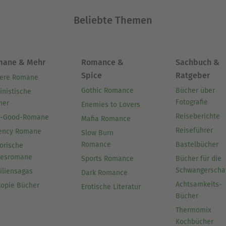
Beliebte Themen
mane & Mehr
Romance &
Sachbuch &
Spice
Ratgeber
ere Romane
Gothic Romance
Bücher über
inistische
Fotografie
her
Enemies to Lovers
Reiseberichte
l-Good-Romane
Mafia Romance
Reiseführer
ency Romane
Slow Burn
Romance
Bastelbücher
orische
besromane
Sports Romance
Bücher für die
Schwangerscha
iliensagas
Dark Romance
Achtsamkeits-
topie Bücher
Erotische Literatur
Bücher
Thermomix
Kochbücher