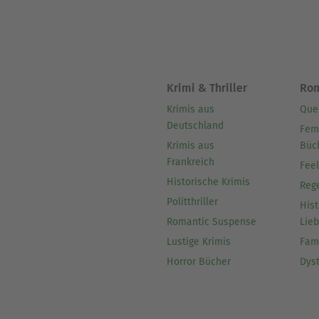
Krimi & Thriller
Ro
Krimis aus
Que
Deutschland
Fem
Krimis aus
Büc
Frankreich
Fee
Historische Krimis
Reg
Politthriller
Hist
Romantic Suspense
Lie
Lustige Krimis
Fam
Horror Bücher
Dys