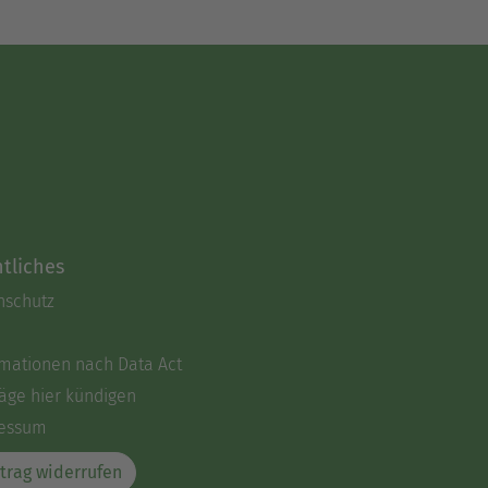
tliches
nschutz
rmationen nach Data Act
äge hier kündigen
essum
trag widerrufen