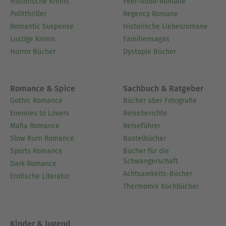
Historische Krimis
Feel-Good-Romane
Politthriller
Regency Romane
Romantic Suspense
Historische Liebesromane
Lustige Krimis
Familiensagas
Horror Bücher
Dystopie Bücher
Romance & Spice
Sachbuch & Ratgeber
Gothic Romance
Bücher über Fotografie
Enemies to Lovers
Reiseberichte
Mafia Romance
Reiseführer
Slow Burn Romance
Bastelbücher
Sports Romance
Bücher für die
Schwangerschaft
Dark Romance
Achtsamkeits-Bücher
Erotische Literatur
Thermomix Kochbücher
Kinder & Jugend