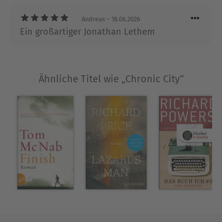
der Einsamkeit«. Für sein Werk erhielt er
zahlreiche Preise und Auszeichnungen, u.a. den
Andreas
– 18.06.2026
»National Book Critics Award«, den »Gold Dagger«
Ein großartiger Jonathan Lethem
und das »MacArthur Fellowship«. Lethem hat am
Pomona College in Südkalifornien die Professur
für Creative Writing inne. Zurzeit lebt er mit seiner
Familie in Kalifornien.
Ähnliche Titel wie „Chronic City“
Weitere Informationen zu Jonathan Lethem
finden Sie auf seiner Website
www.jonathanlethem.com
Ausblenden