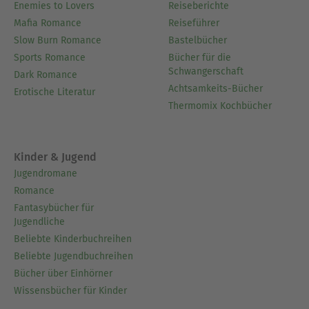
Enemies to Lovers
Reiseberichte
Mafia Romance
Reiseführer
Slow Burn Romance
Bastelbücher
Sports Romance
Bücher für die
Schwangerschaft
Dark Romance
Achtsamkeits-Bücher
Erotische Literatur
Thermomix Kochbücher
Kinder & Jugend
Jugendromane
Romance
Fantasybücher für
Jugendliche
Beliebte Kinderbuchreihen
Beliebte Jugendbuchreihen
Bücher über Einhörner
Wissensbücher für Kinder