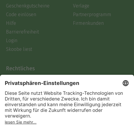
Geschenkgutscheine
Verlage
Code einlösen
Partnerprogramm
Hilfe
Firmenkunden
Barrierefreiheit
Login
Skoobe liest
Rechtliches
Datenschutz
AGB
Informationen nach Data
Act
Verträge hier kündigen
Impressum
Vertrag widerrufen