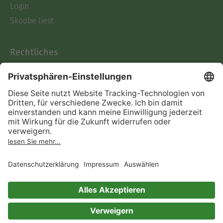
Login
Skoobe liest
Rechtliches
Datenschutz
AGB
Informationen nach Data
Act
Verträge hier kündigen
Impressum
Vertrag widerrufen
Immer ein gutes Buch