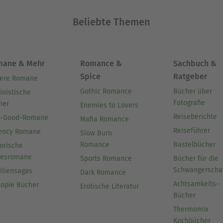
Beliebte Themen
mane & Mehr
Romance &
Sachbuch &
Spice
Ratgeber
ere Romane
Gothic Romance
Bücher über
inistische
Fotografie
her
Enemies to Lovers
Reiseberichte
l-Good-Romane
Mafia Romance
Reiseführer
ency Romane
Slow Burn
Romance
Bastelbücher
orische
besromane
Sports Romance
Bücher für die
Schwangerscha
iliensagas
Dark Romance
Achtsamkeits-
topie Bücher
Erotische Literatur
Bücher
Thermomix
Kochbücher