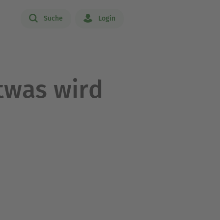
Suche
Login
twas wird