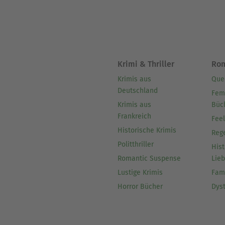
Krimi & Thriller
Ro
Krimis aus
Que
Deutschland
Fem
Krimis aus
Büc
Frankreich
Fee
Historische Krimis
Reg
Politthriller
Hist
Romantic Suspense
Lie
Lustige Krimis
Fam
Horror Bücher
Dys