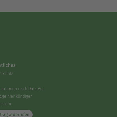
tliches
nschutz
rmationen nach Data Act
äge hier kündigen
essum
trag widerrufen