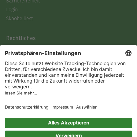
Barrierefreiheit
Login
Skoobe liest
Rechtliches
Datenschutz
AGB
Informationen nach Data
Act
Verträge hier kündigen
Impressum
Vertrag widerrufen
Immer ein gutes Buch