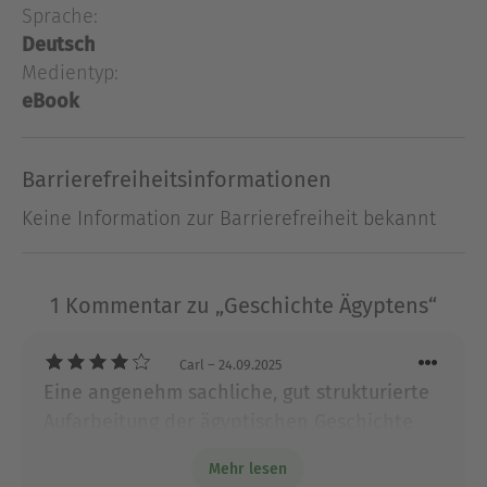
zur Selbstständigkeit unter Nasser im
Sprache:
20.Jahrhundert und zum Arabischen Frühling. Ihr
Deutsch
besonderes Augenmerk gilt dabei der
Medientyp:
Arabisierung und Islamisierung, der Macht des
eBook
Militärs und der hart umkämpften
gesellschaftlichen Modernisierung.
Barrierefreiheitsinformationen
Ausblenden
Keine Information zur Barrierefreiheit bekannt
1 Kommentar zu „Geschichte Ägyptens“
Carl
– 24.09.2025
Eine angenehm sachliche, gut strukturierte
Aufarbeitung der ägyptischen Geschichte
und ihrer gesellschaftlichen Veränderungen
Mehr lesen
seit der Römerzeit.