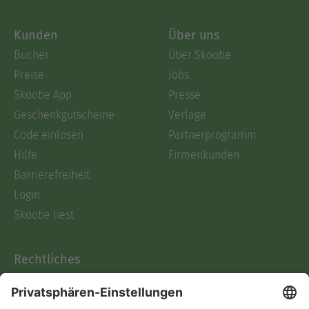
Kunden
Über uns
Bücher
Über Skoobe
Preise
Jobs
Skoobe App
Presse
Geschenkgutscheine
Verlage
Code einlösen
Partnerprogramm
Hilfe
Firmenkunden
Barrierefreiheit
Login
Skoobe liest
Rechtliches
Datenschutz
AGB