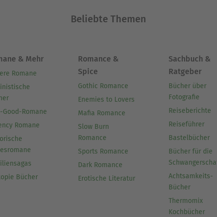
Beliebte Themen
mane & Mehr
Romance &
Sachbuch &
Spice
Ratgeber
ere Romane
Gothic Romance
Bücher über
inistische
Fotografie
her
Enemies to Lovers
Reiseberichte
l-Good-Romane
Mafia Romance
Reiseführer
ency Romane
Slow Burn
Romance
Bastelbücher
orische
besromane
Sports Romance
Bücher für die
Schwangerscha
iliensagas
Dark Romance
Achtsamkeits-
topie Bücher
Erotische Literatur
Bücher
Thermomix
Kochbücher