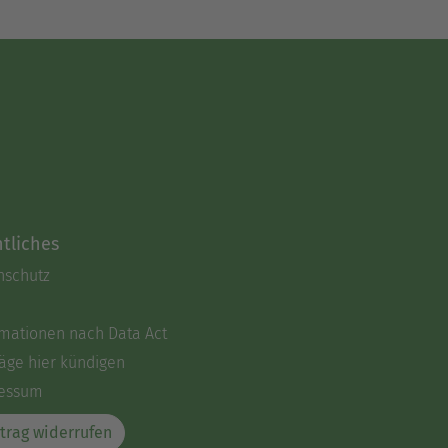
tliches
nschutz
rmationen nach Data Act
äge hier kündigen
essum
trag widerrufen