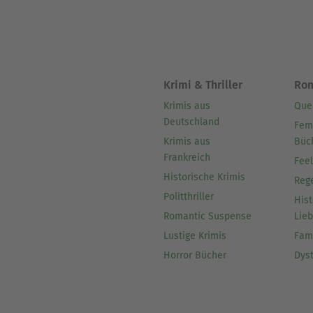
Krimi & Thriller
Ro
Krimis aus
Que
Deutschland
Fem
Krimis aus
Büc
Frankreich
Fee
Historische Krimis
Reg
Politthriller
Hist
Romantic Suspense
Lie
Lustige Krimis
Fam
Horror Bücher
Dys