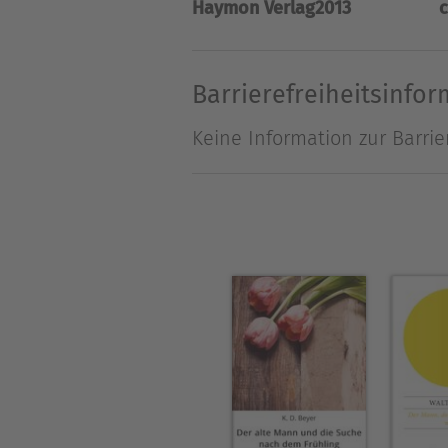
Haymon Verlag
2013
c
alles aufs Beste eingericht
Verwirrungen der Gefühle, w
Jung die Geschichte einer f
Barrierefreiheitsinfo
Keine Information zur Barrie