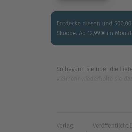
Entdecke diesen und 500.000
Skoobe. Ab 12,99 € im Monat
So begann sie über die Lieb
vielmehr wiederholte sie da
So begann sie über die Lieb
vielmehr wiederholte sie das
damit auf, als sie meinte, 
ausgeschlafen, mit dem Nac
Verlag:
Veröffentlicht:
aber sich selbst schuldig, u