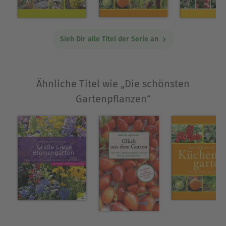
vermittelt wichtige Grundlagen der Gartenpraxis
und -gestaltung, ein ausführliches
Schlagwortregister hilft bei der gezielten Suche
Sieh Dir alle Titel der Serie an
nach einer bestimmten Pflanze.- Ausführliche
Porträts der attraktivsten Gartenpflanzen -
Sommerblumen, Zwiebel- und Knollenblumen,
Ähnliche Titel wie „Die schönsten
Stauden, Ziersträucher und Kübelpflanzen-
Wissenswertes zu Standortansprüchen, Wuchs,
Gartenpflanzen“
Verwendung, Pflege und passenden
Pflanzpartnern- Die besten Tipps und Tricks zur
Gartenpraxis und -gestaltung
Über Joachim Mayer
Joachim Mayer ist Garten- und Naturjournalist
und erfahrener Ratgeberautor bei GU. Sein
fundiertes Wissen verdankt er seiner
langjährigen Tätigkeit als Gärtner und seinem