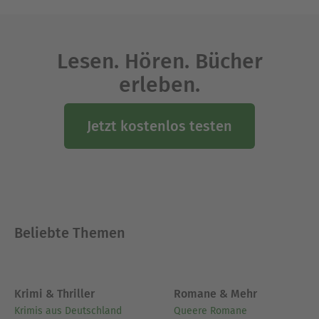
Studium der Agrarwissenschaft. Darüber hinaus
ist er auch als Gartenberater für Hobbygärtner
tätig.
Lesen. Hören. Bücher
Ausblenden
erleben.
Jetzt kostenlos testen
Beliebte Themen
Krimi & Thriller
Romane & Mehr
Krimis aus Deutschland
Queere Romane