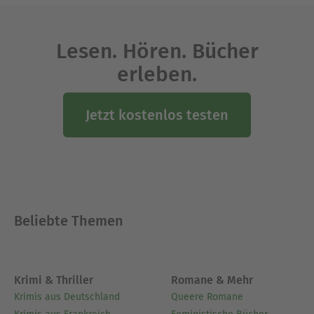
Herausgeber zahlreicher Bücher und
verantwortete bis zur letzten Ausgabe im
Lesen. Hören. Bücher
Dezember 2023 das von ihm konzipierte
erleben.
Lebensmagazin a tempo.
Ausblenden
Jetzt kostenlos testen
Beliebte Themen
Krimi & Thriller
Romane & Mehr
Krimis aus Deutschland
Queere Romane