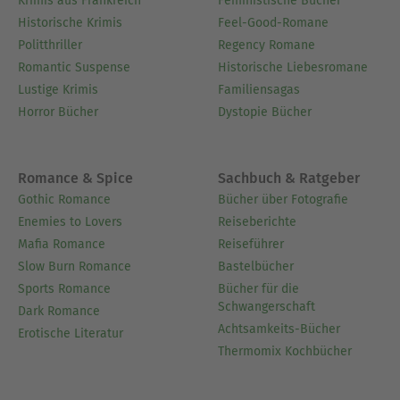
Krimis aus Frankreich
Feministische Bücher
Historische Krimis
Feel-Good-Romane
Politthriller
Regency Romane
Romantic Suspense
Historische Liebesromane
Lustige Krimis
Familiensagas
Horror Bücher
Dystopie Bücher
Romance & Spice
Sachbuch & Ratgeber
Gothic Romance
Bücher über Fotografie
Enemies to Lovers
Reiseberichte
Mafia Romance
Reiseführer
Slow Burn Romance
Bastelbücher
Sports Romance
Bücher für die
Schwangerschaft
Dark Romance
Achtsamkeits-Bücher
Erotische Literatur
Thermomix Kochbücher